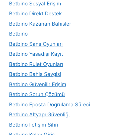
Betbino Sosyal Erişim
Betbino Direkt Destek
Betbino Kazanan Bahisler
Betbino
Betbino Şans Oyunları
Betbino Yasadışı Kayıt
Betbino Rulet Oyunları
Betbino Bahis Sevgisi
Betbino Güvenilir Erişim
Betbino Sorun Çözümü
Betbino Eposta Doğrulama Süreci
Betbino Altyapı Güvenliği
Betbino İletişim Sihri
Betbino Kolay Giriş