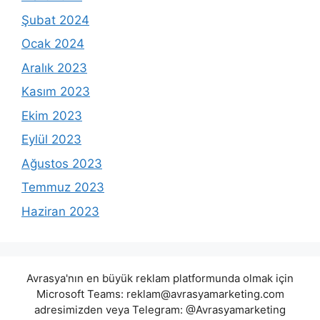
Şubat 2024
Ocak 2024
Aralık 2023
Kasım 2023
Ekim 2023
Eylül 2023
Ağustos 2023
Temmuz 2023
Haziran 2023
Avrasya'nın en büyük reklam platformunda olmak için
Microsoft Teams:
reklam@avrasyamarketing.com
adresimizden veya Telegram: @Avrasyamarketing