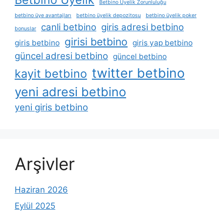
Betbino Üyelik Zorunluluğu
betbino üye avantajları
betbino üyelik depozitosu
betbino üyelik poker
canli betbino
giris adresi betbino
bonuslar
girisi betbino
giris betbino
giris yap betbino
güncel adresi betbino
güncel betbino
twitter betbino
kayit betbino
yeni adresi betbino
yeni giris betbino
Arşivler
Haziran 2026
Eylül 2025