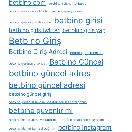
betbino com
betbino dolandırıcı bahis
betbino düşünce ve fikirler
betbino geniş bonus
betbino girisi
betbino gerçek paralı slotlar
betbino giris twitter
betbino giris yap
Betbino Giriş
Betbino Giriş Adresi
betbino giriş birimleri
Betbino Güncel
betbino görüntülü sohbet
betbino güncel adres
betbino güncel adresi
betbino güncel giriş
betbino güvenilir mi canlı destek sorunlarınızı çözün
betbino güvenlir mi
betbino hesap açma ve kapatma
betbino hesap promosyonları
betbino instagram
betbino hizmet kalitesi bağlılık