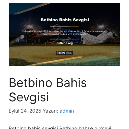
Betbino Bahis
Sevgisi
Eylül 24, 2025
Yazarı:
admin
Betbino bahis sevgisi Betbino bahse girmeyi