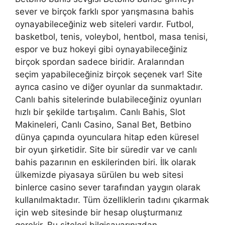
sever ve birçok farklı spor yarışmasına bahis
oynayabileceğiniz web siteleri vardır. Futbol,
basketbol, tenis, voleybol, hentbol, masa tenisi,
espor ve buz hokeyi gibi oynayabileceğiniz
birçok spordan sadece biridir. Aralarından
seçim yapabileceğiniz birçok seçenek var! Site
ayrıca casino ve diğer oyunlar da sunmaktadır.
Canlı bahis sitelerinde bulabileceğiniz oyunları
hızlı bir şekilde tartışalım. Canlı Bahis, Slot
Makineleri, Canlı Casino, Sanal Bet, Betbino
dünya çapında oyunculara hitap eden küresel
bir oyun şirketidir. Site bir süredir var ve canlı
bahis pazarının en eskilerinden biri. İlk olarak
ülkemizde piyasaya sürülen bu web sitesi
binlerce casino sever tarafından yaygın olarak
kullanılmaktadır. Tüm özelliklerin tadını çıkarmak
için web sitesinde bir hesap oluşturmanız