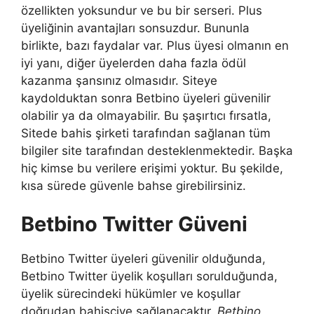
özellikten yoksundur ve bu bir serseri. Plus
üyeliğinin avantajları sonsuzdur. Bununla
birlikte, bazı faydalar var. Plus üyesi olmanın en
iyi yanı, diğer üyelerden daha fazla ödül
kazanma şansınız olmasıdır. Siteye
kaydolduktan sonra Betbino üyeleri güvenilir
olabilir ya da olmayabilir. Bu şaşırtıcı fırsatla,
Sitede bahis şirketi tarafından sağlanan tüm
bilgiler site tarafından desteklenmektedir. Başka
hiç kimse bu verilere erişimi yoktur. Bu şekilde,
kısa sürede güvenle bahse girebilirsiniz.
Betbino Twitter Güveni
Betbino Twitter üyeleri güvenilir olduğunda,
Betbino Twitter üyelik koşulları sorulduğunda,
üyelik sürecindeki hükümler ve koşullar
doğrudan bahisçiye sağlanacaktır.
Betbino