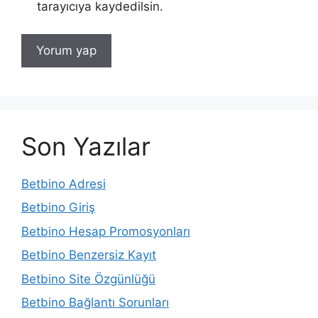
tarayıcıya kaydedilsin.
Son Yazılar
Betbino Adresi
Betbino Giriş
Betbino Hesap Promosyonları
Betbino Benzersiz Kayıt
Betbino Site Özgünlüğü
Betbino Bağlantı Sorunları