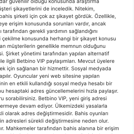
kadar güvenilir olduğu konusunda araştırma
teri şikayetlerini de inceledik. Nitekim,
ahis şirketi için çok az şikayet gördük. Özellikle,
teye erişim konusunda sorunları vardır, ancak
 tarafından gerekli yardımın sağlandığını
eri çekilme konusunda herhangi bir şikayet konusu
anan müşterilerin genellikle memnun olduğunu
i. Şirket yönetimi tarafından yapılan alternatif
ile ilgili Betbino VIP paylaşımları. Mevcut üyelere
irmek için sağlanan bir hizmettir. Sosyal medyada
apılır. Oyuncular yeni web sitesine yapılan
nin en etkili kullandığı sosyal medya hesabı bir
bu hesaptaki adres güncellemelerini hızla paylaşır.
u sorabilirsiniz. Betbino VIP, yeni giriş adresi
 vermeye devam ediyor. Ülkemizdeki yasalarla
rekli olarak adres değiştirmesidir. Bahis oyunları
in adresleri sürekli değiştirmesine neden olur.
r. Mahkemeler tarafından bahis alanına bir erişim