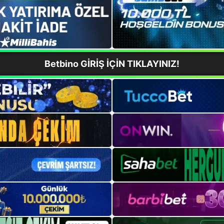
Betbino GİRİŞ İÇİN TIKLAYINIZ!