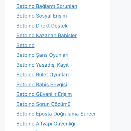
Betbino Bağlantı Sorunları
Betbino Sosyal Erişim
Betbino Direkt Destek
Betbino Kazanan Bahisler
Betbino
Betbino Şans Oyunları
Betbino Yasadışı Kayıt
Betbino Rulet Oyunları
Betbino Bahis Sevgisi
Betbino Güvenilir Erişim
Betbino Sorun Çözümü
Betbino Eposta Doğrulama Süreci
Betbino Altyapı Güvenliği