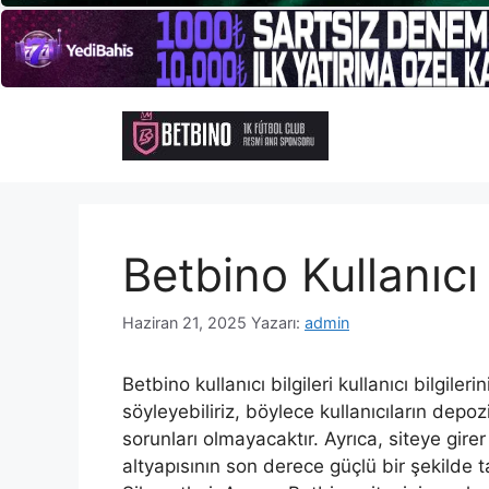
İçeriğe
atla
Betbino Kullanıcı 
Haziran 21, 2025
Yazarı:
admin
Betbino kullanıcı bilgileri kullanıcı bilgil
söyleyebiliriz, böylece kullanıcıların dep
sorunları olmayacaktır. Ayrıca, siteye girer
altyapısının son derece güçlü bir şekilde t