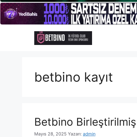
İçeriğe
atla
betbino kayıt
Betbino Birleştirilmi
Mayıs 28, 2025
Yazarı:
admin