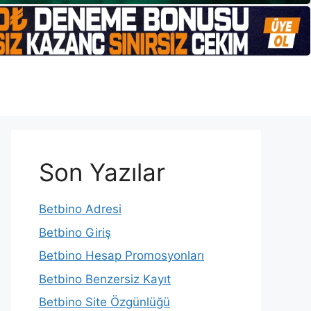
Son Yazılar
Betbino Adresi
Betbino Giriş
Betbino Hesap Promosyonları
Betbino Benzersiz Kayıt
Betbino Site Özgünlüğü