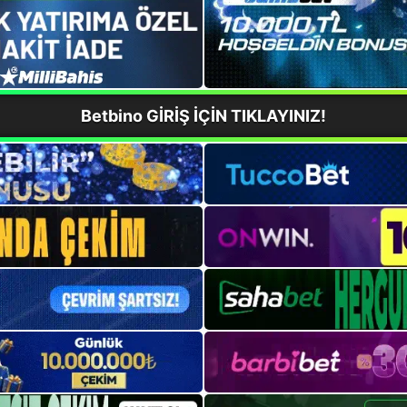
Betbino GİRİŞ İÇİN TIKLAYINIZ!