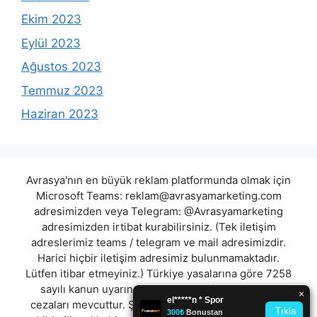
Ekim 2023
Eylül 2023
Ağustos 2023
Temmuz 2023
Haziran 2023
Avrasya'nın en büyük reklam platformunda olmak için
Microsoft Teams:
reklam@avrasyamarketing.com
adresimizden veya Telegram: @Avrasyamarketing
adresimizden irtibat kurabilirsiniz. (Tek iletişim
adreslerimiz teams / telegram ve mail adresimizdir.
Harici hiçbir iletişim adresimiz bulunmamaktadır.
Lütfen itibar etmeyiniz.) Türkiye yasalarına göre 7258
sayılı kanun uyarınca yasa dışı bahis oynamanın
cezaları mevcuttur. Şu an bulunduğunuz site hiç bir