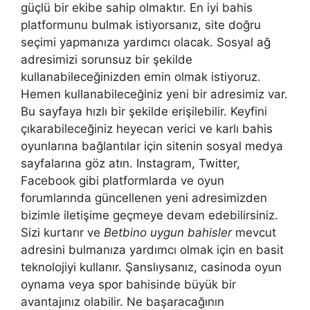
güçlü bir ekibe sahip olmaktır. En iyi bahis
platformunu bulmak istiyorsanız, site doğru
seçimi yapmanıza yardımcı olacak. Sosyal ağ
adresimizi sorunsuz bir şekilde
kullanabileceğinizden emin olmak istiyoruz.
Hemen kullanabileceğiniz yeni bir adresimiz var.
Bu sayfaya hızlı bir şekilde erişilebilir. Keyfini
çıkarabileceğiniz heyecan verici ve karlı bahis
oyunlarına bağlantılar için sitenin sosyal medya
sayfalarına göz atın. Instagram, Twitter,
Facebook gibi platformlarda ve oyun
forumlarında güncellenen yeni adresimizden
bizimle iletişime geçmeye devam edebilirsiniz.
Sizi kurtarır ve
Betbino uygun bahisler
mevcut
adresini bulmanıza yardımcı olmak için en basit
teknolojiyi kullanır. Şanslıysanız, casinoda oyun
oynama veya spor bahisinde büyük bir
avantajınız olabilir. Ne başaracağının