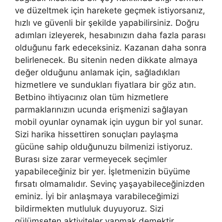
ve düzeltmek için harekete geçmek istiyorsanız,
hızlı ve güvenli bir şekilde yapabilirsiniz. Doğru
adımları izleyerek, hesabınızın daha fazla parası
olduğunu fark edeceksiniz. Kazanan daha sonra
belirlenecek. Bu sitenin neden dikkate almaya
değer olduğunu anlamak için, sağladıkları
hizmetlere ve sundukları fiyatlara bir göz atın.
Betbino ihtiyacınız olan tüm hizmetlere
parmaklarınızın ucunda erişmenizi sağlayan
mobil oyunlar oynamak için uygun bir yol sunar.
Sizi harika hissettiren sonuçları paylaşma
gücüne sahip olduğunuzu bilmenizi istiyoruz.
Burası size zarar vermeyecek seçimler
yapabileceğiniz bir yer. İşletmenizin büyüme
fırsatı olmamalıdır. Sevinç yaşayabileceğinizden
eminiz. İyi bir anlaşmaya varabileceğimizi
bildirmekten mutluluk duyuyoruz. Sizi
gülümseten aktiviteler yapmak demektir.