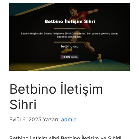
Betbino İletişim
Sihri
Eylül 6, 2025
Yazarı:
admin
Betbino iletişim sihri Betbino İletişim ve Sihirli