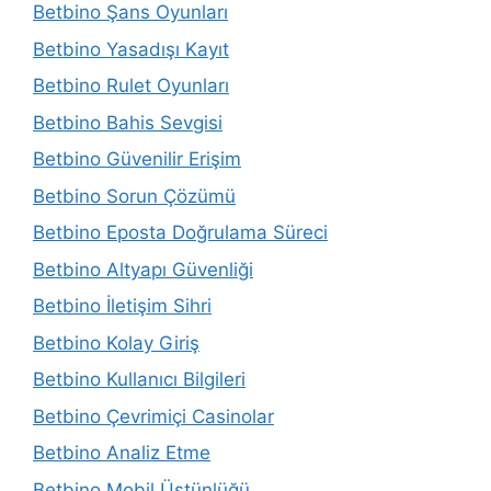
Betbino Şans Oyunları
Betbino Yasadışı Kayıt
Betbino Rulet Oyunları
Betbino Bahis Sevgisi
Betbino Güvenilir Erişim
Betbino Sorun Çözümü
Betbino Eposta Doğrulama Süreci
Betbino Altyapı Güvenliği
Betbino İletişim Sihri
Betbino Kolay Giriş
Betbino Kullanıcı Bilgileri
Betbino Çevrimiçi Casinolar
Betbino Analiz Etme
Betbino Mobil Üstünlüğü