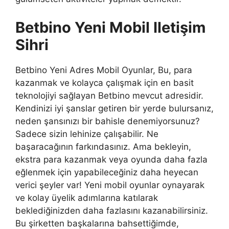
Betbino Yeni Mobil Iletişim
Sihri
Betbino Yeni Adres Mobil Oyunlar, Bu, para
kazanmak ve kolayca çalışmak için en basit
teknolojiyi sağlayan Betbino mevcut adresidir.
Kendinizi iyi şanslar getiren bir yerde bulursanız,
neden şansınızı bir bahisle denemiyorsunuz?
Sadece sizin lehinize çalışabilir. Ne
başaracağının farkındasınız. Ama bekleyin,
ekstra para kazanmak veya oyunda daha fazla
eğlenmek için yapabileceğiniz daha heyecan
verici şeyler var! Yeni mobil oyunlar oynayarak
ve kolay üyelik adımlarına katılarak
beklediğinizden daha fazlasını kazanabilirsiniz.
Bu şirketten başkalarına bahsettiğimde,