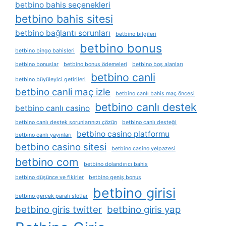
betbino bahis seçenekleri
betbino bahis sitesi
betbino bağlantı sorunları
betbino bilgileri
betbino bonus
betbino bingo bahisleri
betbino bonuslar
betbino bonus ödemeleri
betbino boş alanları
betbino canli
betbino büyüleyici getirileri
betbino canli maç izle
betbino canlı bahis maç öncesi
betbino canlı destek
betbino canlı casino
betbino canlı destek sorunlarınızı çözün
betbino canlı desteği
betbino casino platformu
betbino canlı yayınları
betbino casino sitesi
betbino casino yelpazesi
betbino com
betbino dolandırıcı bahis
betbino düşünce ve fikirler
betbino geniş bonus
betbino girisi
betbino gerçek paralı slotlar
betbino giris twitter
betbino giris yap