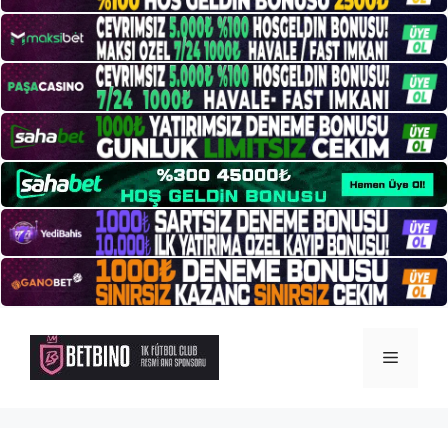
İçeriğe
atla
Menü