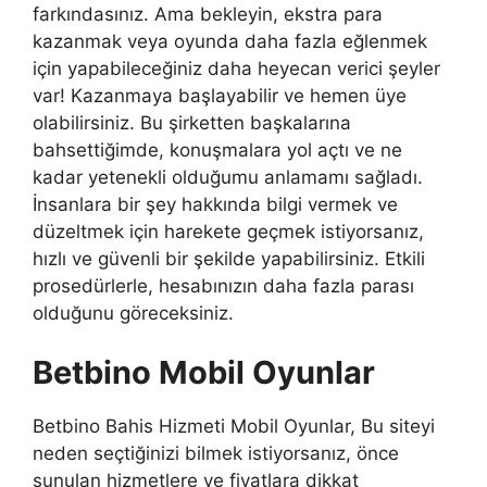
farkındasınız. Ama bekleyin, ekstra para
kazanmak veya oyunda daha fazla eğlenmek
için yapabileceğiniz daha heyecan verici şeyler
var! Kazanmaya başlayabilir ve hemen üye
olabilirsiniz. Bu şirketten başkalarına
bahsettiğimde, konuşmalara yol açtı ve ne
kadar yetenekli olduğumu anlamamı sağladı.
İnsanlara bir şey hakkında bilgi vermek ve
düzeltmek için harekete geçmek istiyorsanız,
hızlı ve güvenli bir şekilde yapabilirsiniz. Etkili
prosedürlerle, hesabınızın daha fazla parası
olduğunu göreceksiniz.
Betbino Mobil Oyunlar
Betbino Bahis Hizmeti Mobil Oyunlar, Bu siteyi
neden seçtiğinizi bilmek istiyorsanız, önce
sunulan hizmetlere ve fiyatlara dikkat