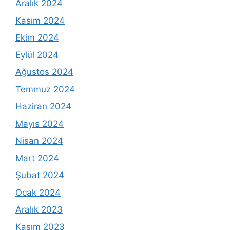
Aralık 2024
Kasım 2024
Ekim 2024
Eylül 2024
Ağustos 2024
Temmuz 2024
Haziran 2024
Mayıs 2024
Nisan 2024
Mart 2024
Şubat 2024
Ocak 2024
Aralık 2023
Kasım 2023