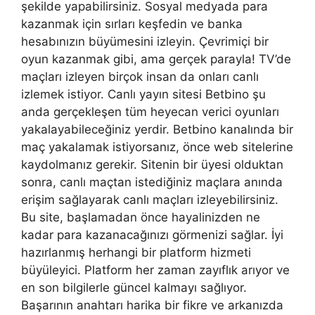
şekilde yapabilirsiniz. Sosyal medyada para
kazanmak için sırları keşfedin ve banka
hesabınızın büyümesini izleyin. Çevrimiçi bir
oyun kazanmak gibi, ama gerçek parayla! TV’de
maçları izleyen birçok insan da onları canlı
izlemek istiyor. Canlı yayın sitesi Betbino şu
anda gerçekleşen tüm heyecan verici oyunları
yakalayabileceğiniz yerdir. Betbino kanalında bir
maç yakalamak istiyorsanız, önce web sitelerine
kaydolmanız gerekir. Sitenin bir üyesi olduktan
sonra, canlı maçtan istediğiniz maçlara anında
erişim sağlayarak canlı maçları izleyebilirsiniz.
Bu site, başlamadan önce hayalinizden ne
kadar para kazanacağınızı görmenizi sağlar. İyi
hazırlanmış herhangi bir platform hizmeti
büyüleyici. Platform her zaman zayıflık arıyor ve
en son bilgilerle güncel kalmayı sağlıyor.
Başarının anahtarı harika bir fikre ve arkanızda