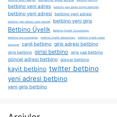
betbino uzun faaliyet
betbino yatırımı
betbino yeni adres
betbino yeni adres bingo bahisleri
betbino yeni adresi
betbino yeni adresi
betbino yeni giris
betbino yeni adresi canlı destek
Betbino Üyelik
Betbino Üyelik Zorunluluğu
betbino üye avantajları
betbino üyelik depozitosu
betbino üyelik poker
canli betbino
giris adresi betbino
bonuslar
girisi betbino
giris betbino
giris yap betbino
güncel adresi betbino
güncel betbino
twitter betbino
kayit betbino
yeni adresi betbino
yeni giris betbino