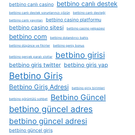
betbino canlı destek
betbino canlı casino
betbino canlı destek sorunlarınızı çözün
betbino canlı desteği
betbino casino platformu
betbino canlı yayınları
betbino casino sitesi
betbino casino yelpazesi
betbino com
betbino dolandırıcı bahis
betbino düşünce ve fikirler
betbino geniş bonus
betbino girisi
betbino gerçek paralı slotlar
betbino giris twitter
betbino giris yap
Betbino Giriş
Betbino Giriş Adresi
betbino giriş birimleri
Betbino Güncel
betbino görüntülü sohbet
betbino güncel adres
betbino güncel adresi
betbino güncel giriş