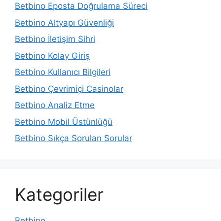
Betbino Eposta Doğrulama Süreci
Betbino Altyapı Güvenliği
Betbino İletişim Sihri
Betbino Kolay Giriş
Betbino Kullanıcı Bilgileri
Betbino Çevrimiçi Casinolar
Betbino Analiz Etme
Betbino Mobil Üstünlüğü
Betbino Sıkça Sorulan Sorular
Kategoriler
Betbino