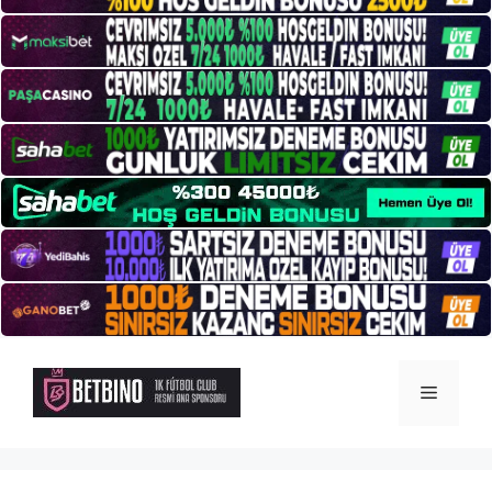
İçeriğe
atla
Menü