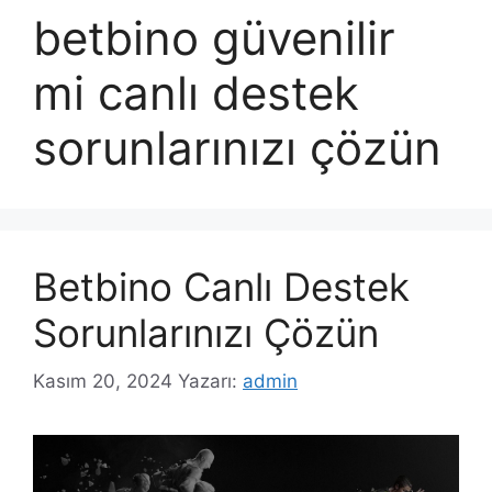
betbino güvenilir
mi canlı destek
sorunlarınızı çözün
Betbino Canlı Destek
Sorunlarınızı Çözün
Kasım 20, 2024
Yazarı:
admin