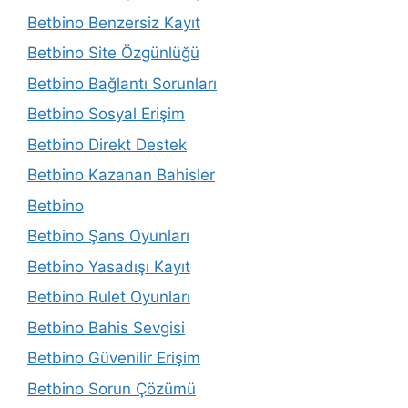
Betbino Benzersiz Kayıt
Betbino Site Özgünlüğü
Betbino Bağlantı Sorunları
Betbino Sosyal Erişim
Betbino Direkt Destek
Betbino Kazanan Bahisler
Betbino
Betbino Şans Oyunları
Betbino Yasadışı Kayıt
Betbino Rulet Oyunları
Betbino Bahis Sevgisi
Betbino Güvenilir Erişim
Betbino Sorun Çözümü