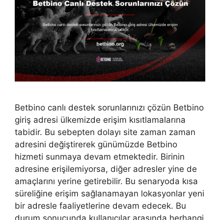
Betbino canlı destek sorunlarınızı çözün Betbino
giriş adresi ülkemizde erişim kısıtlamalarına
tabidir. Bu sebepten dolayı site zaman zaman
adresini değiştirerek günümüzde Betbino
hizmeti sunmaya devam etmektedir. Birinin
adresine erişilemiyorsa, diğer adresler yine de
amaçlarını yerine getirebilir. Bu senaryoda kısa
süreliğine erişim sağlanamayan lokasyonlar yeni
bir adresle faaliyetlerine devam edecek. Bu
durum sonucunda kullanıcılar arasında herhangi