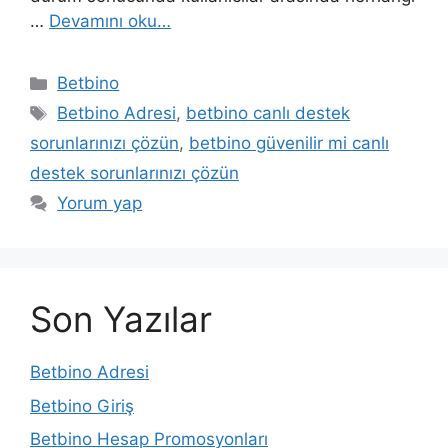
…
Devamını oku…
Kategoriler
Betbino
Etiketler
Betbino Adresi
,
betbino canlı destek
sorunlarınızı çözün
,
betbino güvenilir mi canlı
destek sorunlarınızı çözün
Yorum yap
Son Yazılar
Betbino Adresi
Betbino Giriş
Betbino Hesap Promosyonları