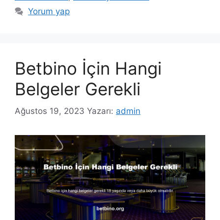
Yorum yap
Betbino İçin Hangi
Belgeler Gerekli
Ağustos 19, 2023
Yazarı:
admin