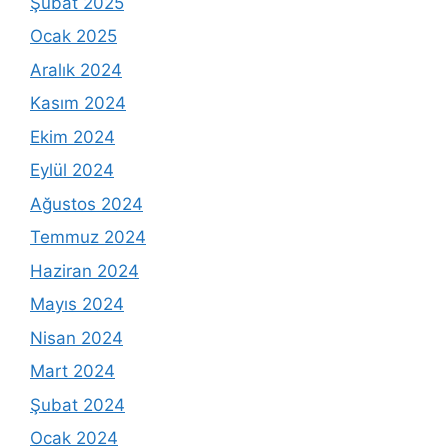
Şubat 2025
Ocak 2025
Aralık 2024
Kasım 2024
Ekim 2024
Eylül 2024
Ağustos 2024
Temmuz 2024
Haziran 2024
Mayıs 2024
Nisan 2024
Mart 2024
Şubat 2024
Ocak 2024