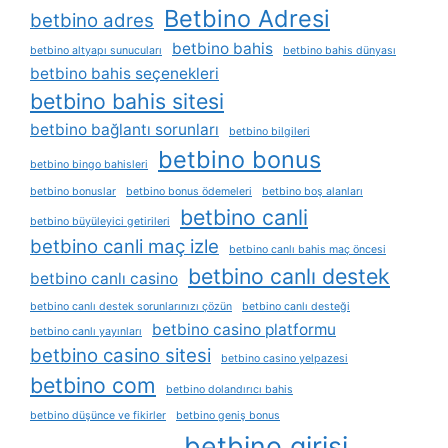
Betbino Adresi
betbino adres
betbino bahis
betbino altyapı sunucuları
betbino bahis dünyası
betbino bahis seçenekleri
betbino bahis sitesi
betbino bağlantı sorunları
betbino bilgileri
betbino bonus
betbino bingo bahisleri
betbino bonuslar
betbino bonus ödemeleri
betbino boş alanları
betbino canli
betbino büyüleyici getirileri
betbino canli maç izle
betbino canlı bahis maç öncesi
betbino canlı destek
betbino canlı casino
betbino canlı destek sorunlarınızı çözün
betbino canlı desteği
betbino casino platformu
betbino canlı yayınları
betbino casino sitesi
betbino casino yelpazesi
betbino com
betbino dolandırıcı bahis
betbino düşünce ve fikirler
betbino geniş bonus
betbino girisi