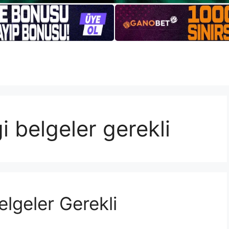
i belgeler gerekli
elgeler Gerekli