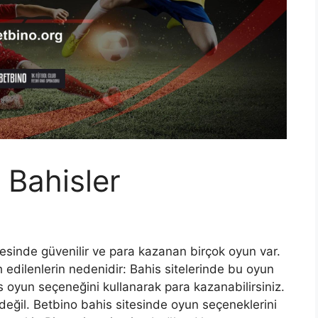
 Bahisler
esinde güvenilir ve para kazanan birçok oyun var.
 edilenlerin nedenidir: Bahis sitelerinde bu oyun
s oyun seçeneğini kullanarak para kazanabilirsiniz.
 değil. Betbino bahis sitesinde oyun seçeneklerini