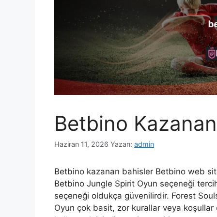
Betbino Kazanan
Haziran 11, 2026
Yazarı:
admin
Betbino kazanan bahisler Betbino web sit
Betbino Jungle Spirit Oyun seçeneği tercih
seçeneği oldukça güvenilirdir. Forest Soul
Oyun çok basit, zor kurallar veya koşullar