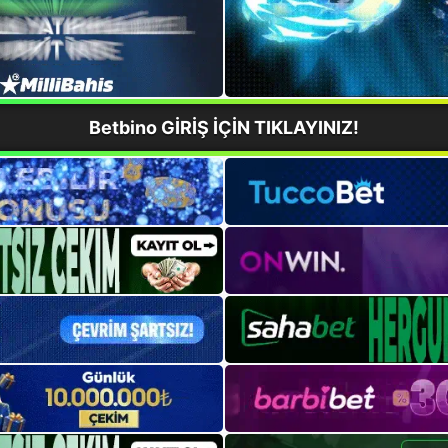
Betbino GİRİŞ İÇİN TIKLAYINIZ!