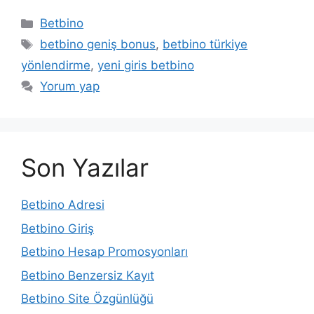
Kategoriler
Betbino
Etiketler
betbino geniş bonus
,
betbino türkiye
yönlendirme
,
yeni giris betbino
Yorum yap
Son Yazılar
Betbino Adresi
Betbino Giriş
Betbino Hesap Promosyonları
Betbino Benzersiz Kayıt
Betbino Site Özgünlüğü