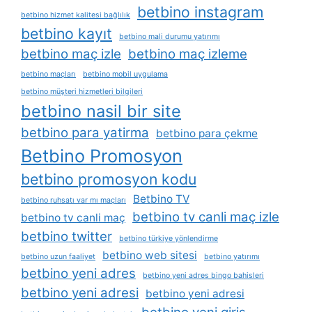
betbino instagram
betbino hizmet kalitesi bağlılık
betbino kayıt
betbino mali durumu yatırımı
betbino maç izle
betbino maç izleme
betbino maçları
betbino mobil uygulama
betbino müşteri hizmetleri bilgileri
betbino nasil bir site
betbino para yatirma
betbino para çekme
Betbino Promosyon
betbino promosyon kodu
Betbino TV
betbino ruhsatı var mı maçları
betbino tv canli maç izle
betbino tv canli maç
betbino twitter
betbino türkiye yönlendirme
betbino web sitesi
betbino uzun faaliyet
betbino yatırımı
betbino yeni adres
betbino yeni adres bingo bahisleri
betbino yeni adresi
betbino yeni adresi