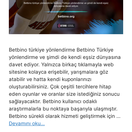
Betbino türkiye yönlendirme Betbino Türkiye
yönlendirme ve şimdi de kendi eşsiz dünyasına
davet ediyor. Yalnızca birkaç tıklamayla web
sitesine kolayca erişebilir, yarışmalara göz
atabilir ve hatta kendi kuponlarınızı
oluşturabilirsiniz. Çok çeşitli tercihlere hitap
eden oyunlar ve oranlar size istediğiniz sonucu
sağlayacaktır. Betbino kullanıcı odaklı
araştırmalarla bu noktaya başarıyla ulaşmıştır.
Betbino sürekli olarak hizmeti geliştirmek için …
Devamını oku…