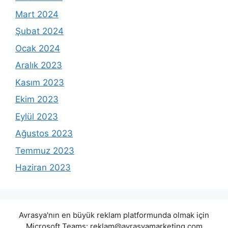
Mart 2024
Şubat 2024
Ocak 2024
Aralık 2023
Kasım 2023
Ekim 2023
Eylül 2023
Ağustos 2023
Temmuz 2023
Haziran 2023
Avrasya'nın en büyük reklam platformunda olmak için
Microsoft Teams:
reklam@avrasyamarketing.com