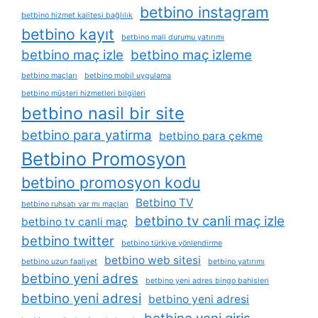
betbino instagram
betbino hizmet kalitesi bağlılık
betbino kayıt
betbino mali durumu yatırımı
betbino maç izle
betbino maç izleme
betbino maçları
betbino mobil uygulama
betbino müşteri hizmetleri bilgileri
betbino nasil bir site
betbino para yatirma
betbino para çekme
Betbino Promosyon
betbino promosyon kodu
Betbino TV
betbino ruhsatı var mı maçları
betbino tv canli maç izle
betbino tv canli maç
betbino twitter
betbino türkiye yönlendirme
betbino web sitesi
betbino uzun faaliyet
betbino yatırımı
betbino yeni adres
betbino yeni adres bingo bahisleri
betbino yeni adresi
betbino yeni adresi