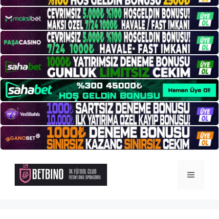
İçeriğe
atla
Menü