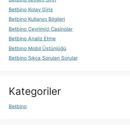
Betbino Kolay Giriş
Betbino Kullanıcı Bilgileri
Betbino Çevrimiçi Casinolar
Betbino Analiz Etme
Betbino Mobil Üstünlüğü
Betbino Sıkça Sorulan Sorular
Kategoriler
Betbino