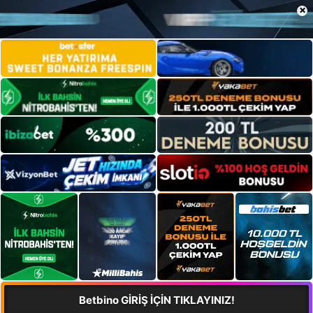
×
Betbino GİRİŞ İÇİN TIKLAYINIZ!