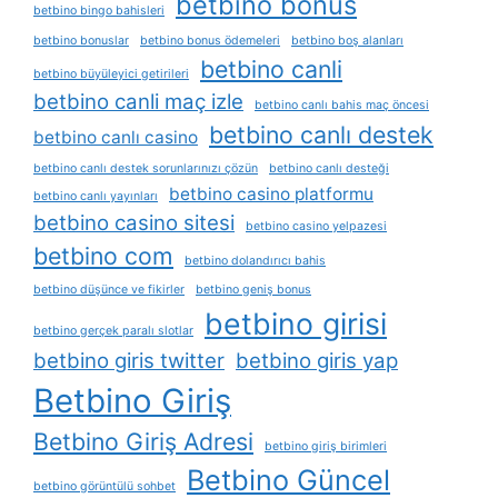
betbino bonus
betbino bingo bahisleri
betbino bonuslar
betbino bonus ödemeleri
betbino boş alanları
betbino canli
betbino büyüleyici getirileri
betbino canli maç izle
betbino canlı bahis maç öncesi
betbino canlı destek
betbino canlı casino
betbino canlı destek sorunlarınızı çözün
betbino canlı desteği
betbino casino platformu
betbino canlı yayınları
betbino casino sitesi
betbino casino yelpazesi
betbino com
betbino dolandırıcı bahis
betbino düşünce ve fikirler
betbino geniş bonus
betbino girisi
betbino gerçek paralı slotlar
betbino giris twitter
betbino giris yap
Betbino Giriş
Betbino Giriş Adresi
betbino giriş birimleri
Betbino Güncel
betbino görüntülü sohbet