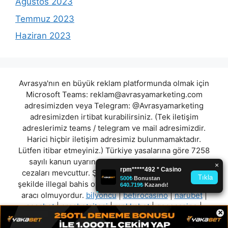
Ağustos 2023
Temmuz 2023
Haziran 2023
Avrasya'nın en büyük reklam platformunda olmak için
Microsoft Teams:
reklam@avrasyamarketing.com
adresimizden veya Telegram: @Avrasyamarketing
adresimizden irtibat kurabilirsiniz. (Tek iletişim
adreslerimiz teams / telegram ve mail adresimizdir.
Harici hiçbir iletişim adresimiz bulunmamaktadır.
Lütfen itibar etmeyiniz.) Türkiye yasalarına göre 7258
sayılı kanun uyarınca yasa dışı bahis oynamanın
cezaları mevcuttur. Şu an bulunduğunuz site hiç bir
şekilde illegal bahis oyunları oynatmıyor ve oynamaya
aracı olmuyordur.
bilyoncu
|
betirocasino
|
narubet
|
sosabet
|
crosbetsitesi
|
mokkabet
|
gececasino
|
×
atlantisbahisgirisyap
"