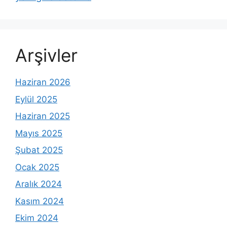
Arşivler
Haziran 2026
Eylül 2025
Haziran 2025
Mayıs 2025
Şubat 2025
Ocak 2025
Aralık 2024
Kasım 2024
Ekim 2024