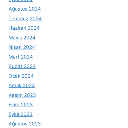
Ağustos 2024
Temmuz 2024
Haziran 2024
Mayıs 2024
Nisan 2024
Mart 2024
Şubat 2024
Ocak 2024
Aralık 2023
Kasım 2023
Ekim 2023
Eylül 2023
Ağustos 2023