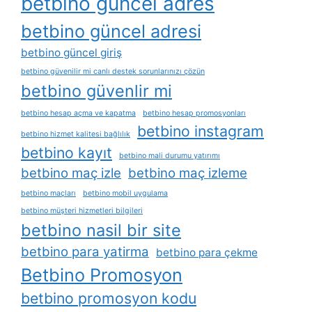
betbino güncel adres
betbino güncel adresi
betbino güncel giriş
betbino güvenilir mi canlı destek sorunlarınızı çözün
betbino güvenlir mi
betbino hesap açma ve kapatma
betbino hesap promosyonları
betbino instagram
betbino hizmet kalitesi bağlılık
betbino kayıt
betbino mali durumu yatırımı
betbino maç izle
betbino maç izleme
betbino maçları
betbino mobil uygulama
betbino müşteri hizmetleri bilgileri
betbino nasil bir site
betbino para yatirma
betbino para çekme
Betbino Promosyon
betbino promosyon kodu