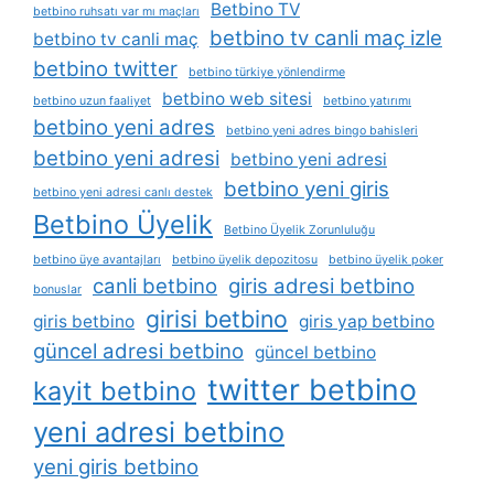
Betbino TV
betbino ruhsatı var mı maçları
betbino tv canli maç izle
betbino tv canli maç
betbino twitter
betbino türkiye yönlendirme
betbino web sitesi
betbino uzun faaliyet
betbino yatırımı
betbino yeni adres
betbino yeni adres bingo bahisleri
betbino yeni adresi
betbino yeni adresi
betbino yeni giris
betbino yeni adresi canlı destek
Betbino Üyelik
Betbino Üyelik Zorunluluğu
betbino üye avantajları
betbino üyelik depozitosu
betbino üyelik poker
canli betbino
giris adresi betbino
bonuslar
girisi betbino
giris betbino
giris yap betbino
güncel adresi betbino
güncel betbino
twitter betbino
kayit betbino
yeni adresi betbino
yeni giris betbino