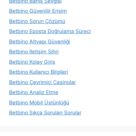
Betbino Bahis Sevgisi
Betbino Güvenilir Erişim
Betbino Sorun Çözümü
Betbino Eposta Doğrulama Süreci
Betbino Altyapı Güvenliği
Betbino İletişim Sihri
Betbino Kolay Giriş
Betbino Kullanıcı Bilgileri
Betbino Çevrimiçi Casinolar
Betbino Analiz Etme
Betbino Mobil Üstünlüğü
Betbino Sıkça Sorulan Sorular