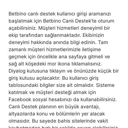
Betbino canlı destek kullanıcı girişi aramanızı
başlatmak için Betbino Canlı Destek’te oturum
açabilirsiniz. Müşteri hizmetleri deneyimli bir
ekip tarafından sağlanmaktadır. Ekibinizin
deneyimi hakkında anında bilgi edinin. Tam
zamanlı müşteri hizmetlerimizle iletişime
geçmek için öncelikle ana sayfaya gitmeli ve
sağ alt köşedeki mor ikona tıklamalısınız.
Diyalog kutusuna tıklayın ve önünüzde küçük bir
giriş kutusu açılacaktır. Bu kullanıcı giriş
tablosundaki bilgiler size ait olmalıdır. Sisteme
katılmak ve müşteri desteği almak için
Facebook sosyal hesabınızı da kullanabilirsiniz.
Canlı Destek planının en büyük avantajı,
altyazılarda konu ve bölümlerin yer alacak
olmasıdır. Bu sayede bahis sitelerinde vakit