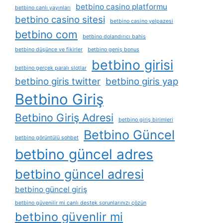
betbino casino platformu
betbino canlı yayınları
betbino casino sitesi
betbino casino yelpazesi
betbino com
betbino dolandırıcı bahis
betbino düşünce ve fikirler
betbino geniş bonus
betbino girisi
betbino gerçek paralı slotlar
betbino giris twitter
betbino giris yap
Betbino Giriş
Betbino Giriş Adresi
betbino giriş birimleri
Betbino Güncel
betbino görüntülü sohbet
betbino güncel adres
betbino güncel adresi
betbino güncel giriş
betbino güvenilir mi canlı destek sorunlarınızı çözün
betbino güvenlir mi