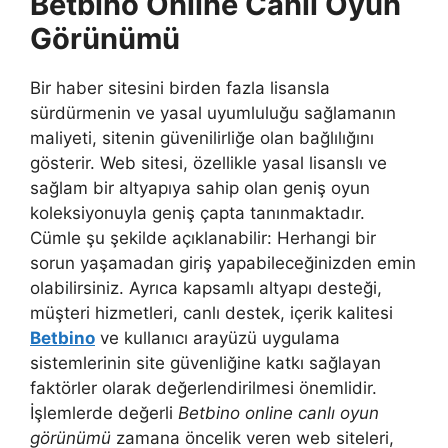
Betbino Online Canlı Oyun
Görünümü
Bir haber sitesini birden fazla lisansla
sürdürmenin ve yasal uyumluluğu sağlamanın
maliyeti, sitenin güvenilirliğe olan bağlılığını
gösterir. Web sitesi, özellikle yasal lisanslı ve
sağlam bir altyapıya sahip olan geniş oyun
koleksiyonuyla geniş çapta tanınmaktadır.
Cümle şu şekilde açıklanabilir: Herhangi bir
sorun yaşamadan giriş yapabileceğinizden emin
olabilirsiniz. Ayrıca kapsamlı altyapı desteği,
müşteri hizmetleri, canlı destek, içerik kalitesi
Betbino
ve kullanıcı arayüzü uygulama
sistemlerinin site güvenliğine katkı sağlayan
faktörler olarak değerlendirilmesi önemlidir.
İşlemlerde değerli
Betbino online canlı oyun
görünümü
zamana öncelik veren web siteleri,