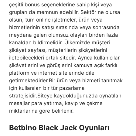
çeşitli bonus seçeneklerine sahip kişi veya
grupları da memnun edebilir. Sektör ne olursa
olsun, tüm online işletmeler, ürün veya
hizmetlerinin satışı sırasında veya sonrasında
meydana gelen olumsuz olayları birden fazla
kanaldan bildirmelidir. Ülkemizde müşteri
şikâyet sayfası, müşterilerin şikâyetlerini
iletebilecekleri ortak sitedir. Ayrıca kullanıcılar
şikâyetlerini ve görüşlerini kamuya açık farklı
platform ve internet sitelerinde dile
getirmektedirler.Bir ürün veya hizmeti tanıtmak
için kullanılan bir tür pazarlama
stratejisidir.Siteye kaydolduğunuzda oynatılan
mesajlar para yatırma, kayıp ve çekme
miktarlarına göre belirlenir.
Betbino Black Jack Oyunları