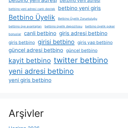
betbino yeni adresi
betbino yeni adresi
betbino yeni giris
betbino yeni adresi canlı destek
Betbino Üyelik
Betbino Üyelik Zorunluluğu
betbino üye avantajları
betbino üyelik depozitosu
betbino üyelik poker
canli betbino
giris adresi betbino
bonuslar
girisi betbino
giris betbino
giris yap betbino
güncel adresi betbino
güncel betbino
twitter betbino
kayit betbino
yeni adresi betbino
yeni giris betbino
Arşivler