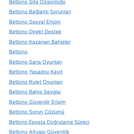
Betbino Site Özgünlüğü
Betbino Bağlantı Sorunları
Betbino Sosyal Erişim
Betbino Direkt Destek
Betbino Kazanan Bahisler
Betbino
Betbino Şans Oyunları
Betbino Yasadışı Kayıt
Betbino Rulet Oyunları
Betbino Bahis Sevgisi
Betbino Güvenilir Erişim
Betbino Sorun Çözümü
Betbino Eposta Doğrulama Süreci
Betbino Altyapı Güvenliği