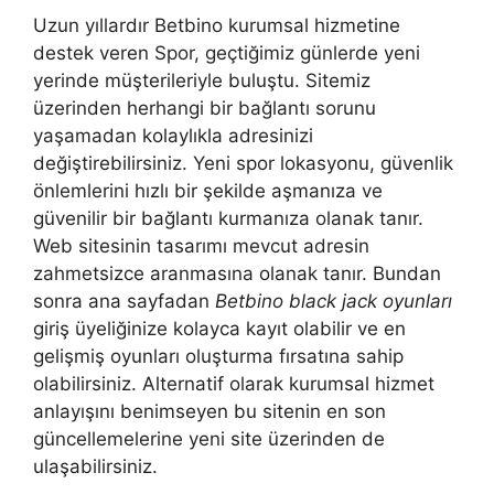
Uzun yıllardır Betbino kurumsal hizmetine
destek veren Spor, geçtiğimiz günlerde yeni
yerinde müşterileriyle buluştu. Sitemiz
üzerinden herhangi bir bağlantı sorunu
yaşamadan kolaylıkla adresinizi
değiştirebilirsiniz. Yeni spor lokasyonu, güvenlik
önlemlerini hızlı bir şekilde aşmanıza ve
güvenilir bir bağlantı kurmanıza olanak tanır.
Web sitesinin tasarımı mevcut adresin
zahmetsizce aranmasına olanak tanır. Bundan
sonra ana sayfadan
Betbino black jack oyunları
giriş üyeliğinize kolayca kayıt olabilir ve en
gelişmiş oyunları oluşturma fırsatına sahip
olabilirsiniz. Alternatif olarak kurumsal hizmet
anlayışını benimseyen bu sitenin en son
güncellemelerine yeni site üzerinden de
ulaşabilirsiniz.