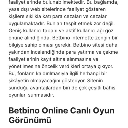
faaliyetlerinde bulunabilmektedir. Bu bağlamda,
yasa dışı web sitelerinde faaliyet gösteren
kişilere sıklıkla katı para cezaları ve cezalar
uygulamaktadır. Bunları tespit etmek zor değil.
Geniş kullanıcı tabanı ve aktif kullanıcı ağı göz
önüne alındığında, Betbino internette zengin bir
bilgiye sahip olması gerekir. Betbino sitesi daha
yakından incelendiğinde para yatırma ve çekme
faaliyetlerinin kayıt altına alınmasına ve
yönetilmesine öncelik verdikleri ortaya çıkıyor.
Bu, fonların kaldırılmasıyla ilgili herhangi bir
şikâyetin olmayacağını gösteriyor. Sitenin
sunduğu avantajlardan biri de çok çeşitli bahis
oyunları sunmasıdır.
Betbino Online Canlı Oyun
Görünümü