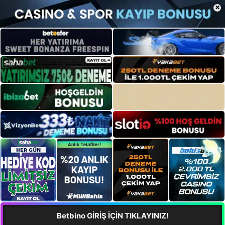
×
Betbino GİRİŞ İÇİN TIKLAYINIZ!