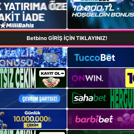
Betbino GİRİŞ İÇİN TIKLAYINIZ!