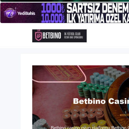
İçeriğe
atla