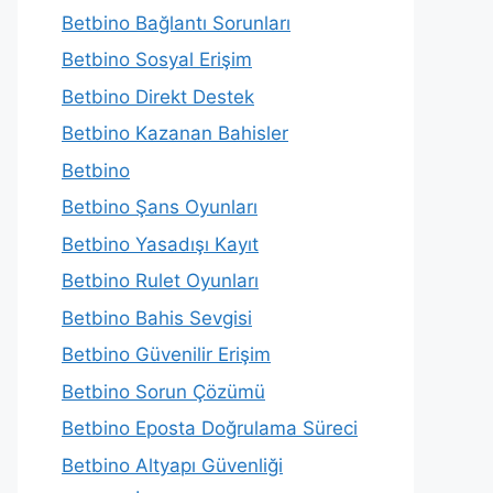
Betbino Bağlantı Sorunları
Betbino Sosyal Erişim
Betbino Direkt Destek
Betbino Kazanan Bahisler
Betbino
Betbino Şans Oyunları
Betbino Yasadışı Kayıt
Betbino Rulet Oyunları
Betbino Bahis Sevgisi
Betbino Güvenilir Erişim
Betbino Sorun Çözümü
Betbino Eposta Doğrulama Süreci
Betbino Altyapı Güvenliği