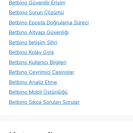
Betbino Güvenilir Erişim
Betbino Sorun Çözümü
Betbino Eposta Doğrulama Süreci
Betbino Altyapı Güvenliği
Betbino İletişim Sihri
Betbino Kolay Giriş
Betbino Kullanıcı Bilgileri
Betbino Çevrimiçi Casinolar
Betbino Analiz Etme
Betbino Mobil Üstünlüğü
Betbino Sıkça Sorulan Sorular