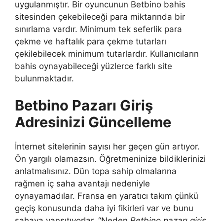
uygulanmıştır. Bir oyuncunun Betbino bahis
sitesinden çekebileceği para miktarında bir
sınırlama vardır. Minimum tek seferlik para
çekme ve haftalık para çekme tutarları
çekilebilecek minimum tutarlardır. Kullanıcıların
bahis oynayabileceği yüzlerce farklı site
bulunmaktadır.
Betbino Pazarı Giriş
Adresinizi Güncelleme
İnternet sitelerinin sayısı her geçen gün artıyor.
Ön yargılı olamazsın. Öğretmeninize bildiklerinizi
anlatmalısınız. Dün topa sahip olmalarına
rağmen iç saha avantajı nedeniyle
oynayamadılar. Fransa en yaratıcı takım çünkü
geçiş konusunda daha iyi fikirleri var ve bunu
sahaya yansıtıyorlar. “Neden
Betbino pazarı giriş