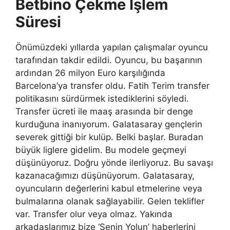
Betbino Çekme İşlem
Süresi
Önümüzdeki yıllarda yapılan çalışmalar oyuncu
tarafından takdir edildi. Oyuncu, bu başarının
ardından 26 milyon Euro karşılığında
Barcelona’ya transfer oldu. Fatih Terim transfer
politikasını sürdürmek istediklerini söyledi.
Transfer ücreti ile maaş arasında bir denge
kurduğuna inanıyorum. Galatasaray gençlerin
severek gittiği bir kulüp. Belki başlar. Buradan
büyük liglere gidelim. Bu modele geçmeyi
düşünüyoruz. Doğru yönde ilerliyoruz. Bu savaşı
kazanacağımızı düşünüyorum. Galatasaray,
oyuncuların değerlerini kabul etmelerine veya
bulmalarına olanak sağlayabilir. Gelen teklifler
var. Transfer olur veya olmaz. Yakında
arkadaşlarımız bize ‘Senin Yolun’ haberlerini