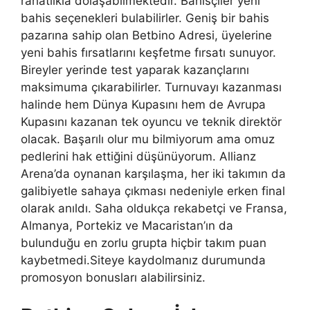
rahatlıkla dolaşabilmektedir. Bahisçiler yeni
bahis seçenekleri bulabilirler. Geniş bir bahis
pazarına sahip olan Betbino Adresi, üyelerine
yeni bahis fırsatlarını keşfetme fırsatı sunuyor.
Bireyler yerinde test yaparak kazançlarını
maksimuma çıkarabilirler. Turnuvayı kazanması
halinde hem Dünya Kupasını hem de Avrupa
Kupasını kazanan tek oyuncu ve teknik direktör
olacak. Başarılı olur mu bilmiyorum ama omuz
pedlerini hak ettiğini düşünüyorum. Allianz
Arena’da oynanan karşılaşma, her iki takımın da
galibiyetle sahaya çıkması nedeniyle erken final
olarak anıldı. Saha oldukça rekabetçi ve Fransa,
Almanya, Portekiz ve Macaristan’ın da
bulunduğu en zorlu grupta hiçbir takım puan
kaybetmedi.Siteye kaydolmanız durumunda
promosyon bonusları alabilirsiniz.