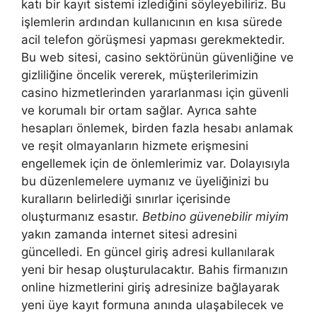
katı bir kayıt sistemi izlediğini söyleyebiliriz. Bu
işlemlerin ardından kullanıcının en kısa sürede
acil telefon görüşmesi yapması gerekmektedir.
Bu web sitesi, casino sektörünün güvenliğine ve
gizliliğine öncelik vererek, müşterilerimizin
casino hizmetlerinden yararlanması için güvenli
ve korumalı bir ortam sağlar. Ayrıca sahte
hesapları önlemek, birden fazla hesabı anlamak
ve reşit olmayanların hizmete erişmesini
engellemek için de önlemlerimiz var. Dolayısıyla
bu düzenlemelere uymanız ve üyeliğinizi bu
kuralların belirlediği sınırlar içerisinde
oluşturmanız esastır.
Betbino güvenebilir miyim
yakın zamanda internet sitesi adresini
güncelledi. En güncel giriş adresi kullanılarak
yeni bir hesap oluşturulacaktır. Bahis firmanızın
online hizmetlerini giriş adresinize bağlayarak
yeni üye kayıt formuna anında ulaşabilecek ve