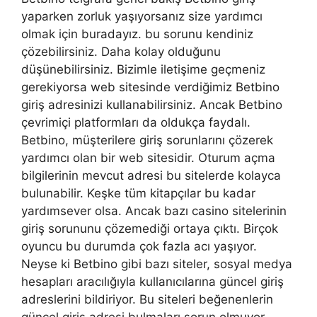
yaparken zorluk yaşıyorsanız size yardımcı
olmak için buradayız. bu sorunu kendiniz
çözebilirsiniz. Daha kolay olduğunu
düşünebilirsiniz. Bizimle iletişime geçmeniz
gerekiyorsa web sitesinde verdiğimiz Betbino
giriş adresinizi kullanabilirsiniz. Ancak Betbino
çevrimiçi platformları da oldukça faydalı.
Betbino, müşterilere giriş sorunlarını çözerek
yardımcı olan bir web sitesidir. Oturum açma
bilgilerinin mevcut adresi bu sitelerde kolayca
bulunabilir. Keşke tüm kitapçılar bu kadar
yardımsever olsa. Ancak bazı casino sitelerinin
giriş sorununu çözemediği ortaya çıktı. Birçok
oyuncu bu durumda çok fazla acı yaşıyor.
Neyse ki Betbino gibi bazı siteler, sosyal medya
hesapları aracılığıyla kullanıcılarına güncel giriş
adreslerini bildiriyor. Bu siteleri beğenenlerin