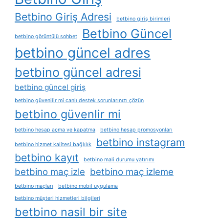
Betbino Giriş Adresi
betbino giriş birimleri
Betbino Güncel
betbino görüntülü sohbet
betbino güncel adres
betbino güncel adresi
betbino güncel giriş
betbino güvenilir mi canlı destek sorunlarınızı çözün
betbino güvenlir mi
betbino hesap açma ve kapatma
betbino hesap promosyonları
betbino instagram
betbino hizmet kalitesi bağlılık
betbino kayıt
betbino mali durumu yatırımı
betbino maç izle
betbino maç izleme
betbino maçları
betbino mobil uygulama
betbino müşteri hizmetleri bilgileri
betbino nasil bir site