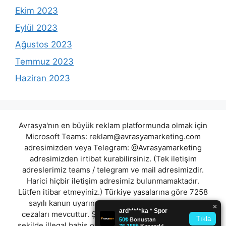
Ekim 2023
Eylül 2023
Ağustos 2023
Temmuz 2023
Haziran 2023
Avrasya'nın en büyük reklam platformunda olmak için
Microsoft Teams:
reklam@avrasyamarketing.com
adresimizden veya Telegram: @Avrasyamarketing
adresimizden irtibat kurabilirsiniz. (Tek iletişim
adreslerimiz teams / telegram ve mail adresimizdir.
Harici hiçbir iletişim adresimiz bulunmamaktadır.
Lütfen itibar etmeyiniz.) Türkiye yasalarına göre 7258
sayılı kanun uyarınca yasa dışı bahis oynamanın
cezaları mevcuttur. Şu an bulunduğunuz site hiç bir
şekilde illegal bahis oyunları oynatmıyor ve oynamaya