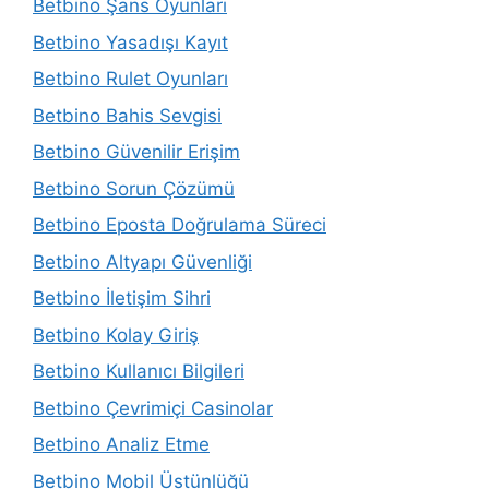
Betbino Şans Oyunları
Betbino Yasadışı Kayıt
Betbino Rulet Oyunları
Betbino Bahis Sevgisi
Betbino Güvenilir Erişim
Betbino Sorun Çözümü
Betbino Eposta Doğrulama Süreci
Betbino Altyapı Güvenliği
Betbino İletişim Sihri
Betbino Kolay Giriş
Betbino Kullanıcı Bilgileri
Betbino Çevrimiçi Casinolar
Betbino Analiz Etme
Betbino Mobil Üstünlüğü