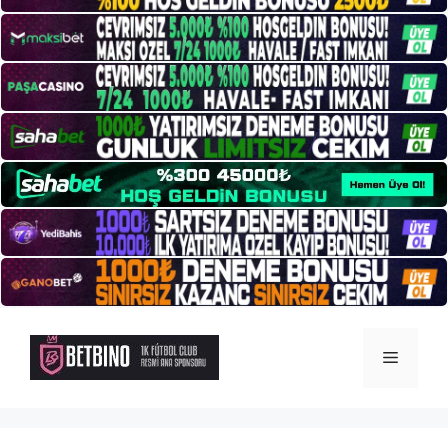
İçeriğe
atla
Menü