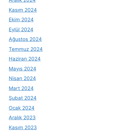
Aralık 2024
Kasım 2024
Ekim 2024
Eylül 2024
Ağustos 2024
Temmuz 2024
Haziran 2024
Mayıs 2024
Nisan 2024
Mart 2024
Şubat 2024
Ocak 2024
Aralık 2023
Kasım 2023