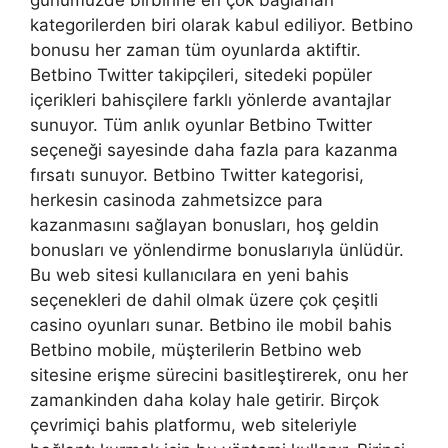
günümüzde birbirine en çok bağlanan
kategorilerden biri olarak kabul ediliyor. Betbino
bonusu her zaman tüm oyunlarda aktiftir.
Betbino Twitter takipçileri, sitedeki popüler
içerikleri bahisçilere farklı yönlerde avantajlar
sunuyor. Tüm anlık oyunlar Betbino Twitter
seçeneği sayesinde daha fazla para kazanma
fırsatı sunuyor. Betbino Twitter kategorisi,
herkesin casinoda zahmetsizce para
kazanmasını sağlayan bonusları, hoş geldin
bonusları ve yönlendirme bonuslarıyla ünlüdür.
Bu web sitesi kullanıcılara en yeni bahis
seçenekleri de dahil olmak üzere çok çeşitli
casino oyunları sunar. Betbino ile mobil bahis
Betbino mobile, müşterilerin Betbino web
sitesine erişme sürecini basitleştirerek, onu her
zamankinden daha kolay hale getirir. Birçok
çevrimiçi bahis platformu, web siteleriyle