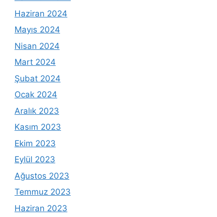
Haziran 2024
Mayıs 2024
Nisan 2024
Mart 2024
Şubat 2024
Ocak 2024
Aralık 2023
Kasım 2023
Ekim 2023
Eylül 2023
Ağustos 2023
Temmuz 2023
Haziran 2023