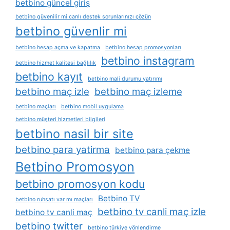
betbino güncel giriş
betbino güvenilir mi canlı destek sorunlarınızı çözün
betbino güvenlir mi
betbino hesap açma ve kapatma
betbino hesap promosyonları
betbino instagram
betbino hizmet kalitesi bağlılık
betbino kayıt
betbino mali durumu yatırımı
betbino maç izle
betbino maç izleme
betbino maçları
betbino mobil uygulama
betbino müşteri hizmetleri bilgileri
betbino nasil bir site
betbino para yatirma
betbino para çekme
Betbino Promosyon
betbino promosyon kodu
Betbino TV
betbino ruhsatı var mı maçları
betbino tv canli maç izle
betbino tv canli maç
betbino twitter
betbino türkiye yönlendirme