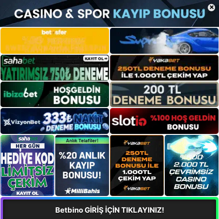
×
Betbino GİRİŞ İÇİN TIKLAYINIZ!