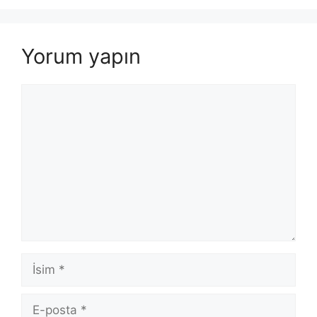
Yorum yapın
Yorum
İsim
E-