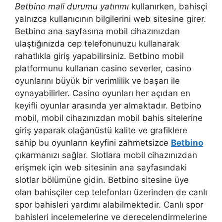
Betbino mali durumu yatırımı
kullanırken, bahisçi
yalnızca kullanıcının bilgilerini web sitesine girer.
Betbino ana sayfasına mobil cihazınızdan
ulaştığınızda cep telefonunuzu kullanarak
rahatlıkla giriş yapabilirsiniz. Betbino mobil
platformunu kullanan casino severler, casino
oyunlarını büyük bir verimlilik ve başarı ile
oynayabilirler. Casino oyunları her açıdan en
keyifli oyunlar arasında yer almaktadır. Betbino
mobil, mobil cihazınızdan mobil bahis sitelerine
giriş yaparak olağanüstü kalite ve grafiklere
sahip bu oyunların keyfini zahmetsizce
Betbino
çıkarmanızı sağlar. Slotlara mobil cihazınızdan
erişmek için web sitesinin ana sayfasındaki
slotlar bölümüne gidin. Betbino sitesine üye
olan bahisçiler cep telefonları üzerinden de canlı
spor bahisleri yardımı alabilmektedir. Canlı spor
bahisleri incelemelerine ve derecelendirmelerine