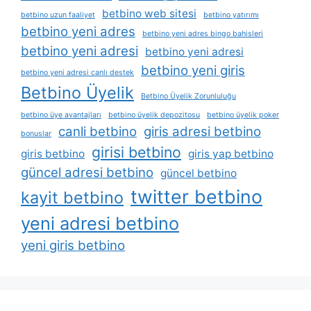
betbino web sitesi
betbino uzun faaliyet
betbino yatırımı
betbino yeni adres
betbino yeni adres bingo bahisleri
betbino yeni adresi
betbino yeni adresi
betbino yeni giris
betbino yeni adresi canlı destek
Betbino Üyelik
Betbino Üyelik Zorunluluğu
betbino üye avantajları
betbino üyelik depozitosu
betbino üyelik poker
canli betbino
giris adresi betbino
bonuslar
girisi betbino
giris betbino
giris yap betbino
güncel adresi betbino
güncel betbino
twitter betbino
kayit betbino
yeni adresi betbino
yeni giris betbino