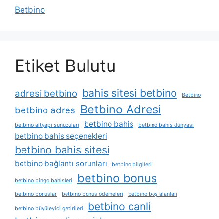
Betbino
Etiket Bulutu
bahis sitesi betbino
adresi betbino
Betbino
Betbino Adresi
betbino adres
betbino bahis
betbino altyapı sunucuları
betbino bahis dünyası
betbino bahis seçenekleri
betbino bahis sitesi
betbino bağlantı sorunları
betbino bilgileri
betbino bonus
betbino bingo bahisleri
betbino bonuslar
betbino bonus ödemeleri
betbino boş alanları
betbino canli
betbino büyüleyici getirileri