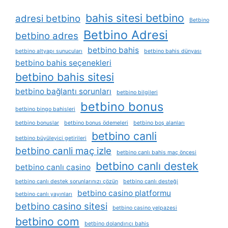
bahis sitesi betbino
adresi betbino
Betbino
Betbino Adresi
betbino adres
betbino bahis
betbino altyapı sunucuları
betbino bahis dünyası
betbino bahis seçenekleri
betbino bahis sitesi
betbino bağlantı sorunları
betbino bilgileri
betbino bonus
betbino bingo bahisleri
betbino bonuslar
betbino bonus ödemeleri
betbino boş alanları
betbino canli
betbino büyüleyici getirileri
betbino canli maç izle
betbino canlı bahis maç öncesi
betbino canlı destek
betbino canlı casino
betbino canlı destek sorunlarınızı çözün
betbino canlı desteği
betbino casino platformu
betbino canlı yayınları
betbino casino sitesi
betbino casino yelpazesi
betbino com
betbino dolandırıcı bahis