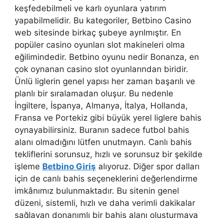
keşfedebilmeli ve karlı oyunlara yatırım
yapabilmelidir. Bu kategoriler, Betbino Casino
web sitesinde birkaç şubeye ayrılmıştır. En
popüler casino oyunları slot makineleri olma
eğilimindedir. Betbino oyunu nedir Bonanza, en
çok oynanan casino slot oyunlarından biridir.
Ünlü liglerin genel yapısı her zaman başarılı ve
planlı bir sıralamadan oluşur. Bu nedenle
İngiltere, İspanya, Almanya, İtalya, Hollanda,
Fransa ve Portekiz gibi büyük yerel liglere bahis
oynayabilirsiniz. Buranın sadece futbol bahis
alanı olmadığını lütfen unutmayın. Canlı bahis
tekliflerini sorunsuz, hızlı ve sorunsuz bir şekilde
işleme
Betbino Giriş
alıyoruz. Diğer spor dalları
için de canlı bahis seçeneklerini değerlendirme
imkânımız bulunmaktadır. Bu sitenin genel
düzeni, sistemli, hızlı ve daha verimli dakikalar
sağlayan donanımlı bir bahis alanı oluşturmaya