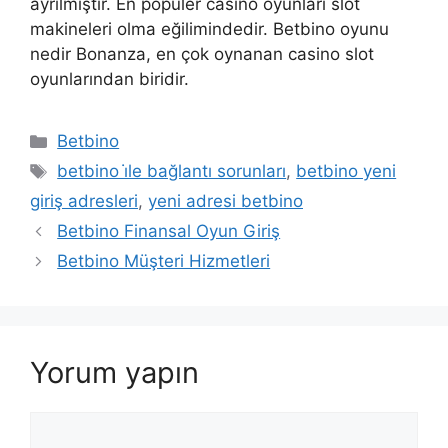
ayrılmıştır. En popüler casino oyunları slot
makineleri olma eğilimindedir. Betbino oyunu
nedir Bonanza, en çok oynanan casino slot
oyunlarından biridir.
Kategoriler
Betbino
Etiketler
betbino i̇le bağlantı sorunları
,
betbino yeni
giriş adresleri
,
yeni adresi betbino
Betbino Finansal Oyun Giriş
Betbino Müşteri Hizmetleri
Yorum yapın
Yorum