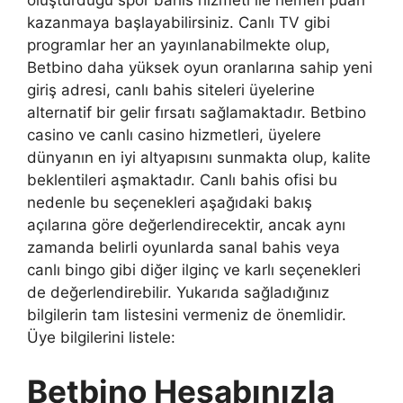
oluşturduğu spor bahis hizmeti ile hemen puan
kazanmaya başlayabilirsiniz. Canlı TV gibi
programlar her an yayınlanabilmekte olup,
Betbino daha yüksek oyun oranlarına sahip yeni
giriş adresi, canlı bahis siteleri üyelerine
alternatif bir gelir fırsatı sağlamaktadır. Betbino
casino ve canlı casino hizmetleri, üyelere
dünyanın en iyi altyapısını sunmakta olup, kalite
beklentileri aşmaktadır. Canlı bahis ofisi bu
nedenle bu seçenekleri aşağıdaki bakış
açılarına göre değerlendirecektir, ancak aynı
zamanda belirli oyunlarda sanal bahis veya
canlı bingo gibi diğer ilginç ve karlı seçenekleri
de değerlendirebilir. Yukarıda sağladığınız
bilgilerin tam listesini vermeniz de önemlidir.
Üye bilgilerini listele:
Betbino Hesabınızla