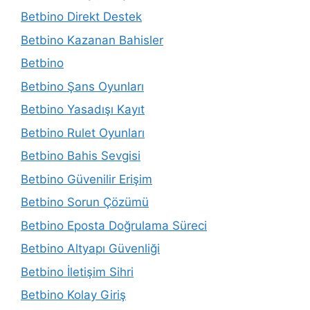
Betbino Direkt Destek
Betbino Kazanan Bahisler
Betbino
Betbino Şans Oyunları
Betbino Yasadışı Kayıt
Betbino Rulet Oyunları
Betbino Bahis Sevgisi
Betbino Güvenilir Erişim
Betbino Sorun Çözümü
Betbino Eposta Doğrulama Süreci
Betbino Altyapı Güvenliği
Betbino İletişim Sihri
Betbino Kolay Giriş