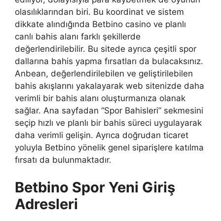
olasılıklarından biri. Bu koordinat ve sistem
dikkate alındığında Betbino casino ve planlı
canlı bahis alanı farklı şekillerde
değerlendirilebilir. Bu sitede ayrıca çeşitli spor
dallarına bahis yapma fırsatları da bulacaksınız.
Anbean, değerlendirilebilen ve geliştirilebilen
bahis akışlarını yakalayarak web sitenizde daha
verimli bir bahis alanı oluşturmanıza olanak
sağlar. Ana sayfadan “Spor Bahisleri” sekmesini
seçip hızlı ve planlı bir bahis süreci uygulayarak
daha verimli gelişin. Ayrıca doğrudan ticaret
yoluyla Betbino yönelik genel siparişlere katılma
fırsatı da bulunmaktadır.
Betbino Spor Yeni Giriş
Adresleri