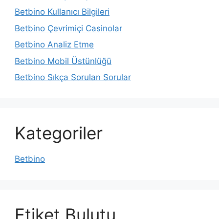
Betbino Kullanıcı Bilgileri
Betbino Çevrimiçi Casinolar
Betbino Analiz Etme
Betbino Mobil Üstünlüğü
Betbino Sıkça Sorulan Sorular
Kategoriler
Betbino
Etiket Bulutu