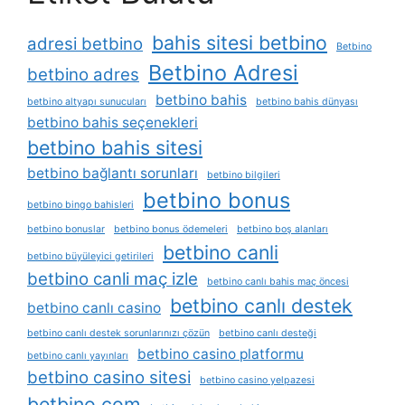
bahis sitesi betbino
adresi betbino
Betbino
Betbino Adresi
betbino adres
betbino bahis
betbino altyapı sunucuları
betbino bahis dünyası
betbino bahis seçenekleri
betbino bahis sitesi
betbino bağlantı sorunları
betbino bilgileri
betbino bonus
betbino bingo bahisleri
betbino bonuslar
betbino bonus ödemeleri
betbino boş alanları
betbino canli
betbino büyüleyici getirileri
betbino canli maç izle
betbino canlı bahis maç öncesi
betbino canlı destek
betbino canlı casino
betbino canlı destek sorunlarınızı çözün
betbino canlı desteği
betbino casino platformu
betbino canlı yayınları
betbino casino sitesi
betbino casino yelpazesi
betbino com