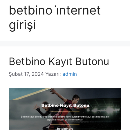
betbino i̇nternet
girişi
Betbino Kayıt Butonu
Şubat 17, 2024
Yazarı:
admin