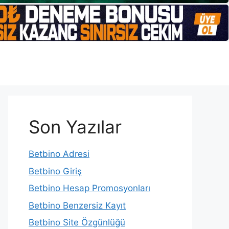
Son Yazılar
Betbino Adresi
Betbino Giriş
Betbino Hesap Promosyonları
Betbino Benzersiz Kayıt
Betbino Site Özgünlüğü