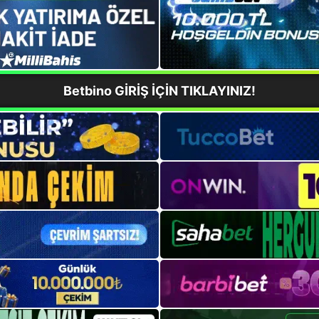
Betbino GİRİŞ İÇİN TIKLAYINIZ!