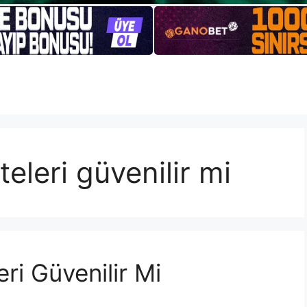
teleri güvenilir mi
ri Güvenilir Mi