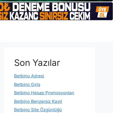
Son Yazılar
Betbino Adresi
Betbino Giriş
Betbino Hesap Promosyonları
Betbino Benzersiz Kayıt
Betbino Site Özgünlüğü