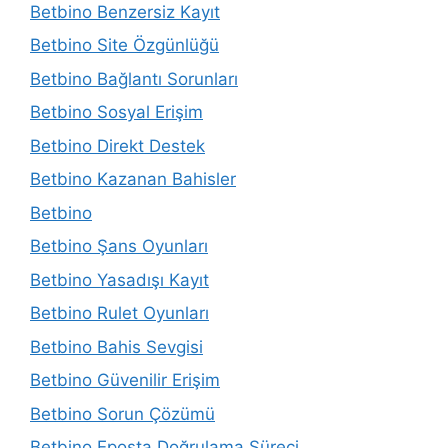
Betbino Benzersiz Kayıt
Betbino Site Özgünlüğü
Betbino Bağlantı Sorunları
Betbino Sosyal Erişim
Betbino Direkt Destek
Betbino Kazanan Bahisler
Betbino
Betbino Şans Oyunları
Betbino Yasadışı Kayıt
Betbino Rulet Oyunları
Betbino Bahis Sevgisi
Betbino Güvenilir Erişim
Betbino Sorun Çözümü
Betbino Eposta Doğrulama Süreci