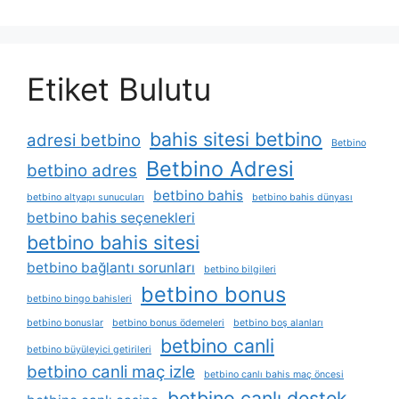
Etiket Bulutu
bahis sitesi betbino
adresi betbino
Betbino
Betbino Adresi
betbino adres
betbino bahis
betbino altyapı sunucuları
betbino bahis dünyası
betbino bahis seçenekleri
betbino bahis sitesi
betbino bağlantı sorunları
betbino bilgileri
betbino bonus
betbino bingo bahisleri
betbino bonuslar
betbino bonus ödemeleri
betbino boş alanları
betbino canli
betbino büyüleyici getirileri
betbino canli maç izle
betbino canlı bahis maç öncesi
betbino canlı destek