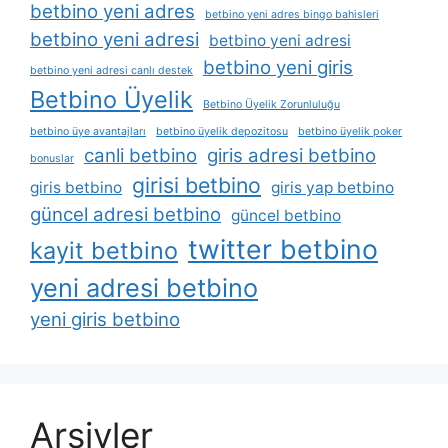
betbino yeni adres
betbino yeni adres bingo bahisleri
betbino yeni adresi
betbino yeni adresi
betbino yeni giris
betbino yeni adresi canlı destek
Betbino Üyelik
Betbino Üyelik Zorunluluğu
betbino üye avantajları
betbino üyelik depozitosu
betbino üyelik poker
canli betbino
giris adresi betbino
bonuslar
girisi betbino
giris betbino
giris yap betbino
güncel adresi betbino
güncel betbino
twitter betbino
kayit betbino
yeni adresi betbino
yeni giris betbino
Arşivler