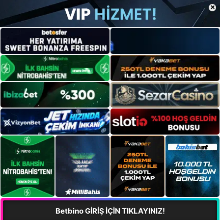
×
Betbino GİRİŞ İÇİN TIKLAYINIZ!