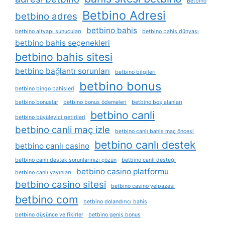
Betbino
Betbino Adresi
betbino adres
betbino bahis
betbino altyapı sunucuları
betbino bahis dünyası
betbino bahis seçenekleri
betbino bahis sitesi
betbino bağlantı sorunları
betbino bilgileri
betbino bonus
betbino bingo bahisleri
betbino bonuslar
betbino bonus ödemeleri
betbino boş alanları
betbino canli
betbino büyüleyici getirileri
betbino canli maç izle
betbino canlı bahis maç öncesi
betbino canlı destek
betbino canlı casino
betbino canlı destek sorunlarınızı çözün
betbino canlı desteği
betbino casino platformu
betbino canlı yayınları
betbino casino sitesi
betbino casino yelpazesi
betbino com
betbino dolandırıcı bahis
betbino düşünce ve fikirler
betbino geniş bonus