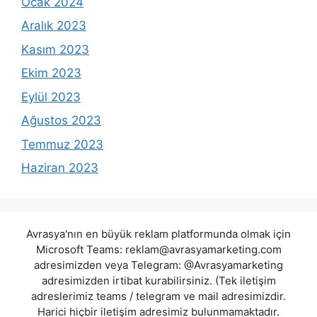
Ocak 2024
Aralık 2023
Kasım 2023
Ekim 2023
Eylül 2023
Ağustos 2023
Temmuz 2023
Haziran 2023
Avrasya'nın en büyük reklam platformunda olmak için
Microsoft Teams:
reklam@avrasyamarketing.com
adresimizden veya Telegram: @Avrasyamarketing
adresimizden irtibat kurabilirsiniz. (Tek iletişim
adreslerimiz teams / telegram ve mail adresimizdir.
Harici hiçbir iletişim adresimiz bulunmamaktadır.