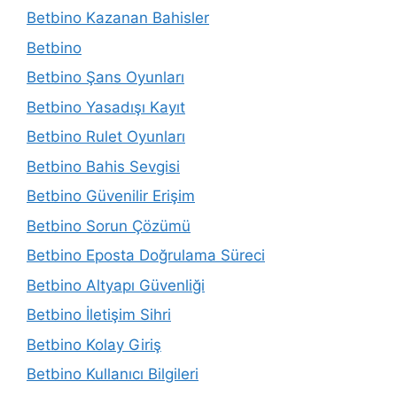
Betbino Kazanan Bahisler
Betbino
Betbino Şans Oyunları
Betbino Yasadışı Kayıt
Betbino Rulet Oyunları
Betbino Bahis Sevgisi
Betbino Güvenilir Erişim
Betbino Sorun Çözümü
Betbino Eposta Doğrulama Süreci
Betbino Altyapı Güvenliği
Betbino İletişim Sihri
Betbino Kolay Giriş
Betbino Kullanıcı Bilgileri