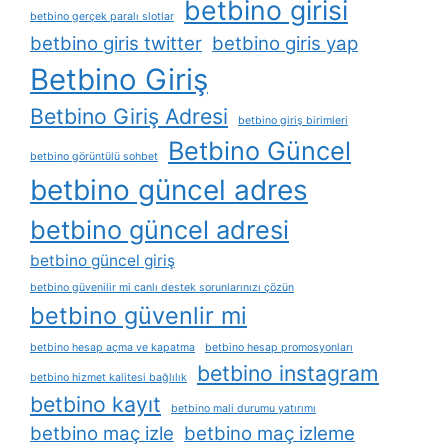
betbino girisi
betbino gerçek paralı slotlar
betbino giris twitter
betbino giris yap
Betbino Giriş
Betbino Giriş Adresi
betbino giriş birimleri
Betbino Güncel
betbino görüntülü sohbet
betbino güncel adres
betbino güncel adresi
betbino güncel giriş
betbino güvenilir mi canlı destek sorunlarınızı çözün
betbino güvenlir mi
betbino hesap açma ve kapatma
betbino hesap promosyonları
betbino instagram
betbino hizmet kalitesi bağlılık
betbino kayıt
betbino mali durumu yatırımı
betbino maç izle
betbino maç izleme