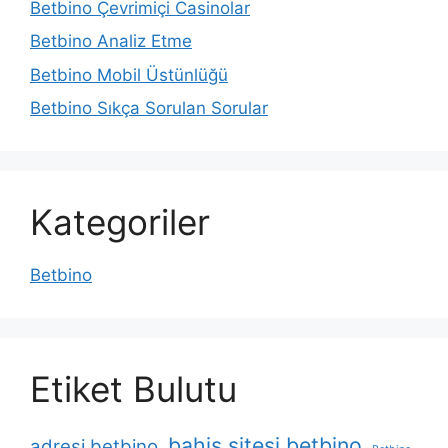
Betbino Çevrimiçi Casinolar
Betbino Analiz Etme
Betbino Mobil Üstünlüğü
Betbino Sıkça Sorulan Sorular
Kategoriler
Betbino
Etiket Bulutu
bahis sitesi betbino
adresi betbino