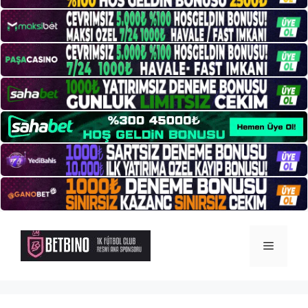
İçeriğe
atla
Menü