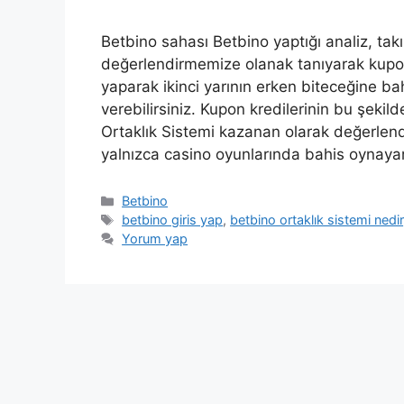
Betbino sahası Betbino yaptığı analiz, tak
değerlendirmemize olanak tanıyarak kupon
yaparak ikinci yarının erken biteceğine ba
verebilirsiniz. Kupon kredilerinin bu şekil
Ortaklık Sistemi kazanan olarak değerlendir
yalnızca casino oyunlarında bahis oynaya
Kategoriler
Betbino
Etiketler
betbino giris yap
,
betbino ortaklık sistemi nedir
Yorum yap