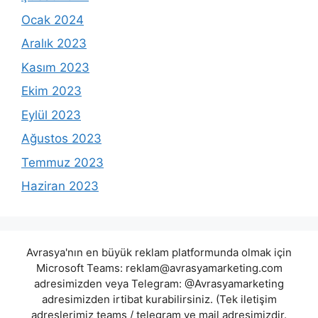
Ocak 2024
Aralık 2023
Kasım 2023
Ekim 2023
Eylül 2023
Ağustos 2023
Temmuz 2023
Haziran 2023
Avrasya'nın en büyük reklam platformunda olmak için
Microsoft Teams:
reklam@avrasyamarketing.com
adresimizden veya Telegram: @Avrasyamarketing
adresimizden irtibat kurabilirsiniz. (Tek iletişim
adreslerimiz teams / telegram ve mail adresimizdir.