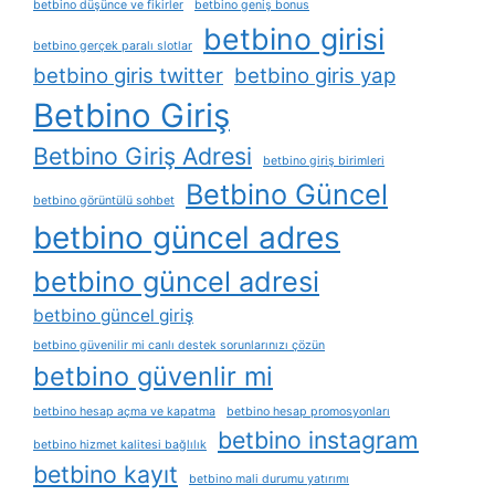
betbino düşünce ve fikirler
betbino geniş bonus
betbino girisi
betbino gerçek paralı slotlar
betbino giris twitter
betbino giris yap
Betbino Giriş
Betbino Giriş Adresi
betbino giriş birimleri
Betbino Güncel
betbino görüntülü sohbet
betbino güncel adres
betbino güncel adresi
betbino güncel giriş
betbino güvenilir mi canlı destek sorunlarınızı çözün
betbino güvenlir mi
betbino hesap açma ve kapatma
betbino hesap promosyonları
betbino instagram
betbino hizmet kalitesi bağlılık
betbino kayıt
betbino mali durumu yatırımı