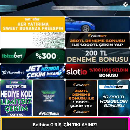
×
Betbino GİRİŞ İÇİN TIKLAYINIZ!