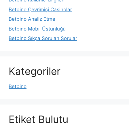
Betbino Çevrimiçi Casinolar
Betbino Analiz Etme
Betbino Mobil Üstünlüğü
Betbino Sıkça Sorulan Sorular
Kategoriler
Betbino
Etiket Bulutu