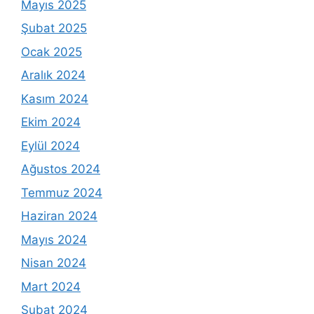
Mayıs 2025
Şubat 2025
Ocak 2025
Aralık 2024
Kasım 2024
Ekim 2024
Eylül 2024
Ağustos 2024
Temmuz 2024
Haziran 2024
Mayıs 2024
Nisan 2024
Mart 2024
Şubat 2024