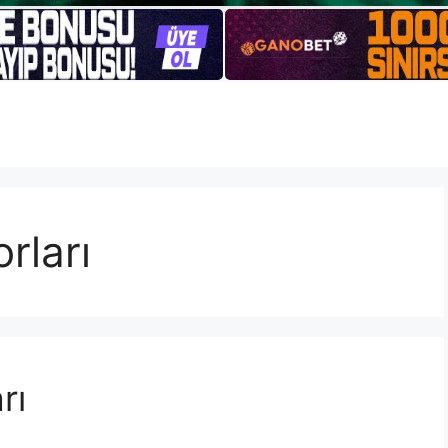
rları
rı