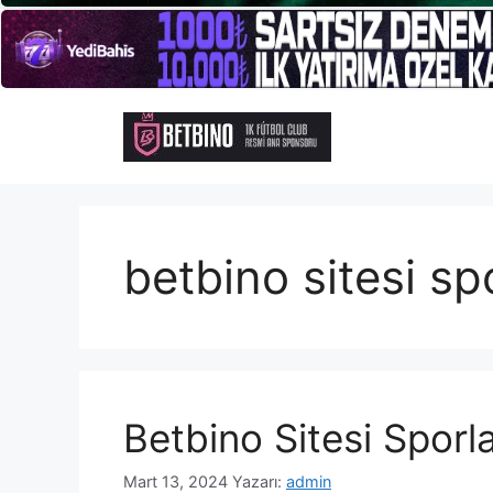
İçeriğe
atla
betbino sitesi spo
Betbino Sitesi Sporla
Mart 13, 2024
Yazarı:
admin