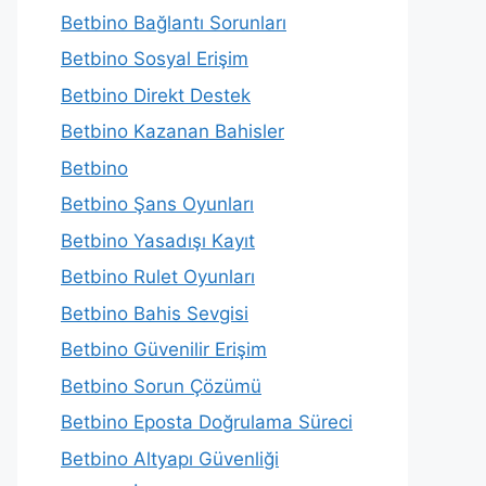
Betbino Bağlantı Sorunları
Betbino Sosyal Erişim
Betbino Direkt Destek
Betbino Kazanan Bahisler
Betbino
Betbino Şans Oyunları
Betbino Yasadışı Kayıt
Betbino Rulet Oyunları
Betbino Bahis Sevgisi
Betbino Güvenilir Erişim
Betbino Sorun Çözümü
Betbino Eposta Doğrulama Süreci
Betbino Altyapı Güvenliği