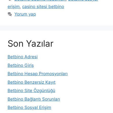
erişim
,
casino sitesi betbino
Yorum yap
Son Yazılar
Betbino Adresi
Betbino Giriş
Betbino Hesap Promosyonları
Betbino Benzersiz Kayıt
Betbino Site Özgünlüğü
Betbino Bağlantı Sorunları
Betbino Sosyal Erişim