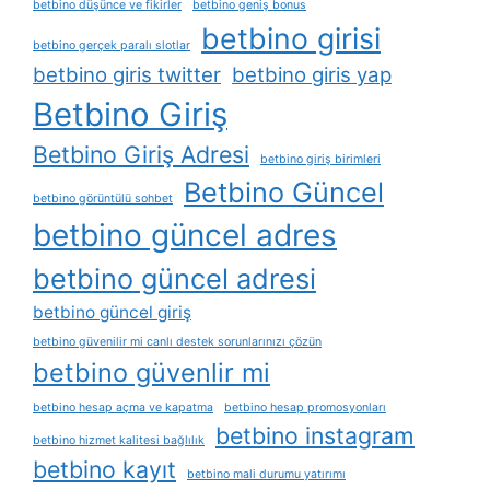
betbino düşünce ve fikirler
betbino geniş bonus
betbino girisi
betbino gerçek paralı slotlar
betbino giris twitter
betbino giris yap
Betbino Giriş
Betbino Giriş Adresi
betbino giriş birimleri
Betbino Güncel
betbino görüntülü sohbet
betbino güncel adres
betbino güncel adresi
betbino güncel giriş
betbino güvenilir mi canlı destek sorunlarınızı çözün
betbino güvenlir mi
betbino hesap açma ve kapatma
betbino hesap promosyonları
betbino instagram
betbino hizmet kalitesi bağlılık
betbino kayıt
betbino mali durumu yatırımı