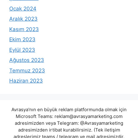
Ocak 2024
Aralık 2023
Kasım 2023
Ekim 2023
Eylül 2023
Ağustos 2023
Temmuz 2023
Haziran 2023
Avrasya'nın en büyük reklam platformunda olmak için
Microsoft Teams:
reklam@avrasyamarketing.com
adresimizden veya Telegram: @Avrasyamarketing
adresimizden irtibat kurabilirsiniz. (Tek iletişim
adreslerimiz teams / telegram ve mail adresimizdir.