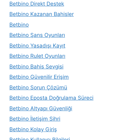
Betbino Direkt Destek
Betbino Kazanan Bahisler
Betbino
Betbino Şans Oyunları
Betbino Yasadışı Kayıt
Betbino Rulet Oyunları
Betbino Bahis Sevgisi
Betbino Güvenilir Erişim
Betbino Sorun Çözümü
Betbino Eposta Doğrulama Süreci
Betbino Altyapı Güvenliği
Betbino İletişim Sihri
Betbino Kolay Giriş
Betbino Kullanıcı Bilgileri