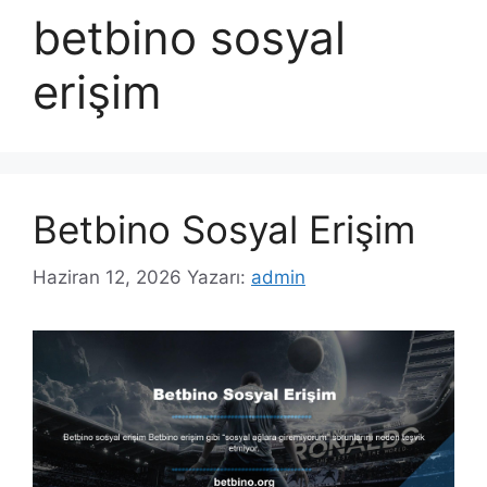
betbino sosyal
erişim
Betbino Sosyal Erişim
Haziran 12, 2026
Yazarı:
admin