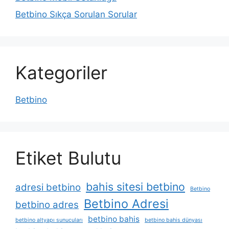
Betbino Sıkça Sorulan Sorular
Kategoriler
Betbino
Etiket Bulutu
bahis sitesi betbino
adresi betbino
Betbino
Betbino Adresi
betbino adres
betbino bahis
betbino altyapı sunucuları
betbino bahis dünyası