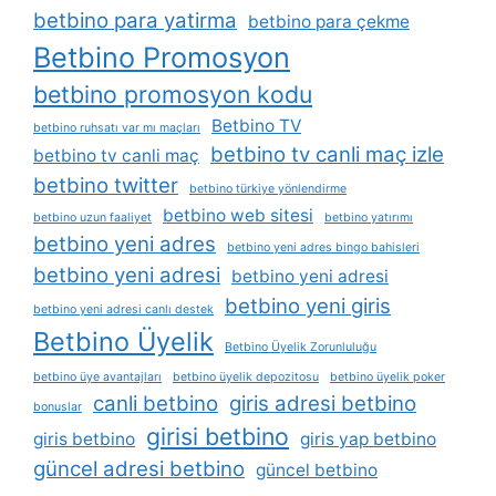
betbino para yatirma
betbino para çekme
Betbino Promosyon
betbino promosyon kodu
Betbino TV
betbino ruhsatı var mı maçları
betbino tv canli maç izle
betbino tv canli maç
betbino twitter
betbino türkiye yönlendirme
betbino web sitesi
betbino uzun faaliyet
betbino yatırımı
betbino yeni adres
betbino yeni adres bingo bahisleri
betbino yeni adresi
betbino yeni adresi
betbino yeni giris
betbino yeni adresi canlı destek
Betbino Üyelik
Betbino Üyelik Zorunluluğu
betbino üye avantajları
betbino üyelik depozitosu
betbino üyelik poker
canli betbino
giris adresi betbino
bonuslar
girisi betbino
giris betbino
giris yap betbino
güncel adresi betbino
güncel betbino