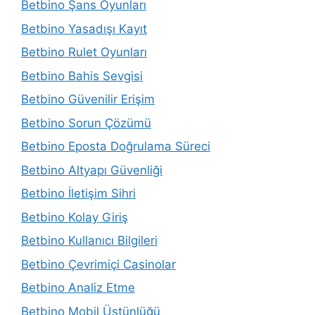
Betbino Şans Oyunları
Betbino Yasadışı Kayıt
Betbino Rulet Oyunları
Betbino Bahis Sevgisi
Betbino Güvenilir Erişim
Betbino Sorun Çözümü
Betbino Eposta Doğrulama Süreci
Betbino Altyapı Güvenliği
Betbino İletişim Sihri
Betbino Kolay Giriş
Betbino Kullanıcı Bilgileri
Betbino Çevrimiçi Casinolar
Betbino Analiz Etme
Betbino Mobil Üstünlüğü