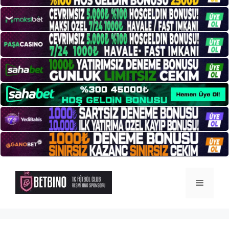
İçeriğe
atla
Menü