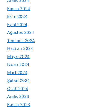
Aralık 2024
Kasım 2024
Ekim 2024
Eylül 2024
Ağustos 2024
Temmuz 2024
Haziran 2024
Mayıs 2024
Nisan 2024
Mart 2024
Şubat 2024
Ocak 2024
Aralık 2023
Kasım 2023