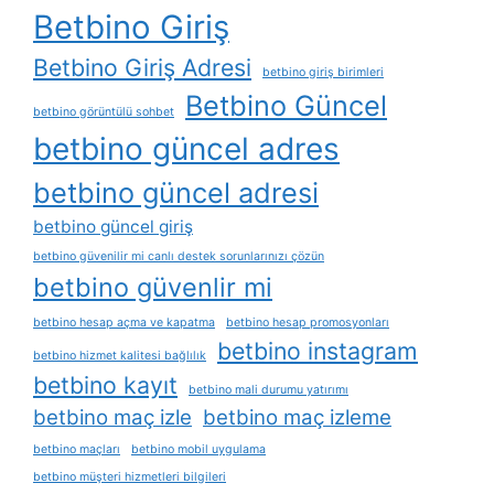
Betbino Giriş
Betbino Giriş Adresi
betbino giriş birimleri
Betbino Güncel
betbino görüntülü sohbet
betbino güncel adres
betbino güncel adresi
betbino güncel giriş
betbino güvenilir mi canlı destek sorunlarınızı çözün
betbino güvenlir mi
betbino hesap açma ve kapatma
betbino hesap promosyonları
betbino instagram
betbino hizmet kalitesi bağlılık
betbino kayıt
betbino mali durumu yatırımı
betbino maç izle
betbino maç izleme
betbino maçları
betbino mobil uygulama
betbino müşteri hizmetleri bilgileri