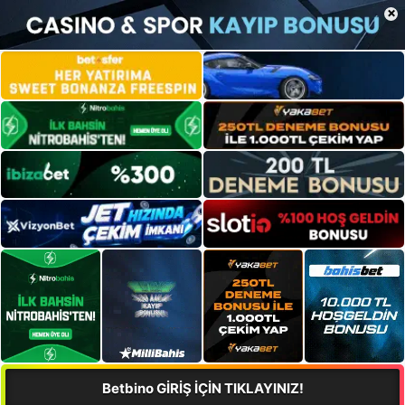
×
Betbino GİRİŞ İÇİN TIKLAYINIZ!