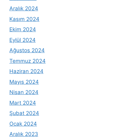
Aralık 2024
Kasım 2024
Ekim 2024
Eylül 2024
Ağustos 2024
Temmuz 2024
Haziran 2024
Mayıs 2024
Nisan 2024
Mart 2024
Şubat 2024
Ocak 2024
Aralık 2023