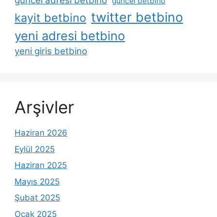
güncel adresi betbino
güncel betbino
twitter betbino
kayit betbino
yeni adresi betbino
yeni giris betbino
Arşivler
Haziran 2026
Eylül 2025
Haziran 2025
Mayıs 2025
Şubat 2025
Ocak 2025