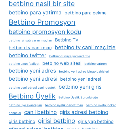
betbino nasil bir site
betbino para yatirma
betbino para çekme
Betbino Promosyon
betbino promosyon kodu
Betbino TV
betbino ruhsatı var mı maçları
betbino tv canli maç izle
betbino tv canli maç
betbino twitter
betbino türkiye yönlendirme
betbino web sitesi
betbino uzun faaliyet
betbino yatırımı
betbino yeni adres
betbino yeni adres bingo bahisleri
betbino yeni adresi
betbino yeni adresi
betbino yeni giris
betbino yeni adresi canlı destek
Betbino Üyelik
Betbino Üyelik Zorunluluğu
betbino üye avantajları
betbino üyelik depozitosu
betbino üyelik poker
canli betbino
giris adresi betbino
bonuslar
girisi betbino
giris betbino
giris yap betbino